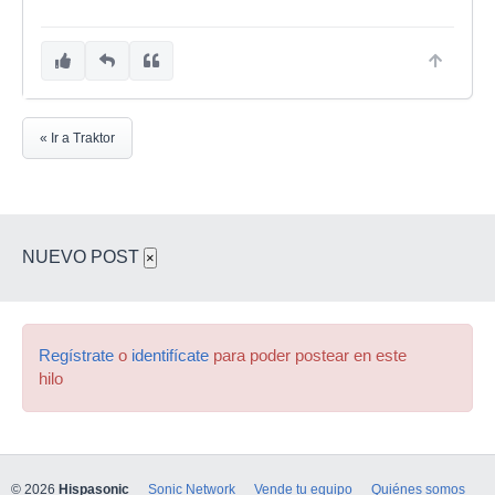
« Ir a Traktor
NUEVO POST
×
Regístrate
o
identifícate
para poder postear en este
hilo
© 2026
Hispasonic
Sonic Network
Vende tu equipo
Quiénes somos