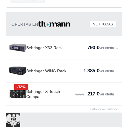
OFERTAS EN
VER TODAS
790 €
Behringer X32 Rack
Ver oferta
→
1.385 €
Behringer WING Rack
Ver oferta
→
-32%
Behringer X-Touch
217 €
320 €
Ver oferta
→
Compact
Enlaces de afiliación