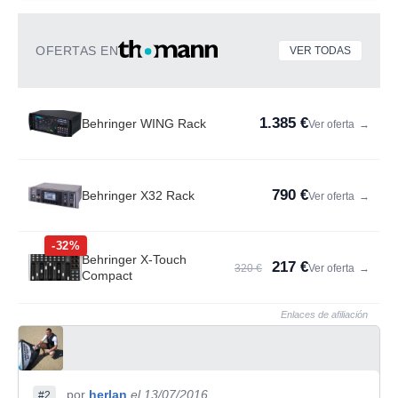
OFERTAS EN
VER TODAS
1.385 €
Behringer WING Rack
Ver oferta
→
790 €
Behringer X32 Rack
Ver oferta
→
-32%
Behringer X-Touch
217 €
320 €
Ver oferta
→
Compact
Enlaces de afiliación
por
herlan
el 13/07/2016
#2