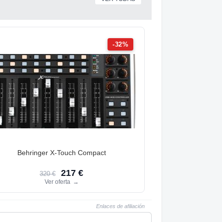
-32%
Behringer X-Touch Compact
217 €
320 €
Ver oferta
→
Enlaces de afiliación