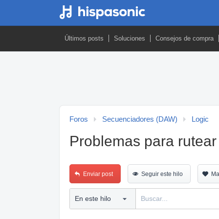
Últimos posts
Soluciones
Consejos de compra
Foros
Secuenciadores (DAW)
Logic
Problemas para rutear 
Enviar post
Seguir este hilo
Ma