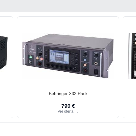
Behringer X32 Rack
790 €
Ver oferta
→