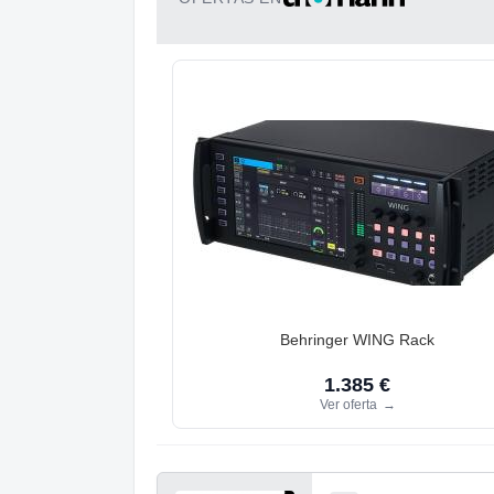
Behringer WING Rack
1.385 €
Ver oferta
→