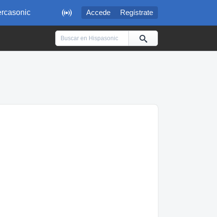

rcasonic
Accede
Regístrate