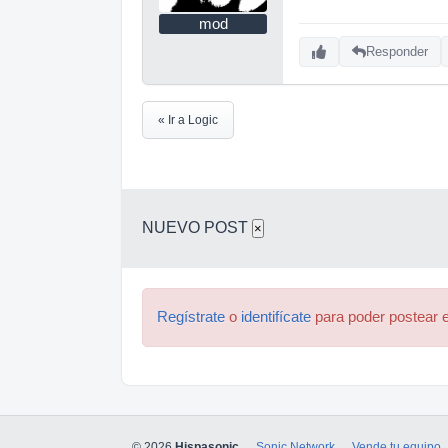
mod
Responder
« Ir a Logic
NUEVO POST
×
Regístrate
o
identifícate
para poder postear e
© 2026
Hispasonic
Sonic Network
Vende tu equipo