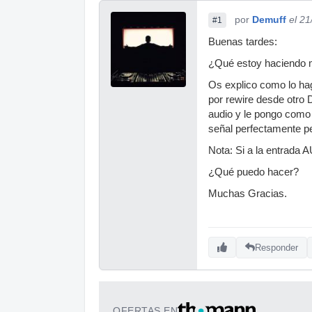
por
Demuff
el 2
#1
Buenas tardes:
¿Qué estoy haciendo 
Os explico como lo hag
por rewire desde otro 
audio y le pongo como 
señal perfectamente per
Nota: Si a la entrada
¿Qué puedo hacer?
Muchas Gracias.
Responder
OFERTAS EN