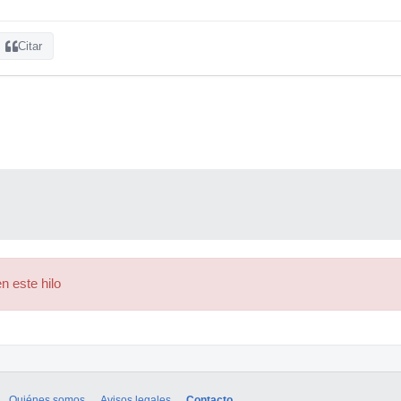
Citar
n este hilo
Quiénes somos
Avisos legales
Contacto