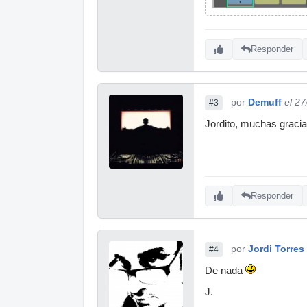
Responder
por
Demuff
el 2
#3
Jordito, muchas gracia
Responder
por
Jordi Torres
#4
De nada
J.