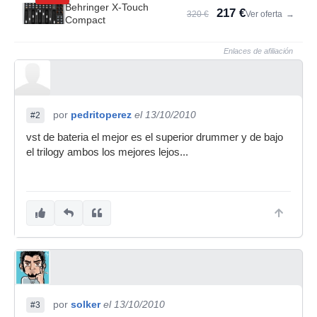
Behringer X-Touch
217 €
320 €
Ver oferta
→
Compact
Enlaces de afiliación
por
pedritoperez
el 13/10/2010
#2
vst de bateria el mejor es el superior drummer y de bajo
el trilogy ambos los mejores lejos...
por
solker
el 13/10/2010
#3