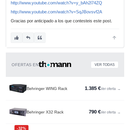
http://www.youtube.com/watch?v=y_bAh2l74ZQ
http://www.youtube.com/watch?v=SqJBovsvf2A
Gracias por anticipado a los que contesteis este post.
OFERTAS EN
VER TODAS
1.385 €
Behringer WING Rack
Ver oferta
→
790 €
Behringer X32 Rack
Ver oferta
→
-32%