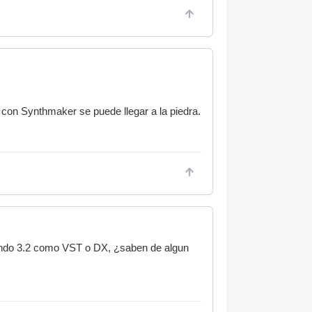
te envio en pdf una copia del trabajo que
es en Delphi.
con Synthmaker se puede llegar a la piedra.
endo 3.2 como VST o DX, ¿saben de algun