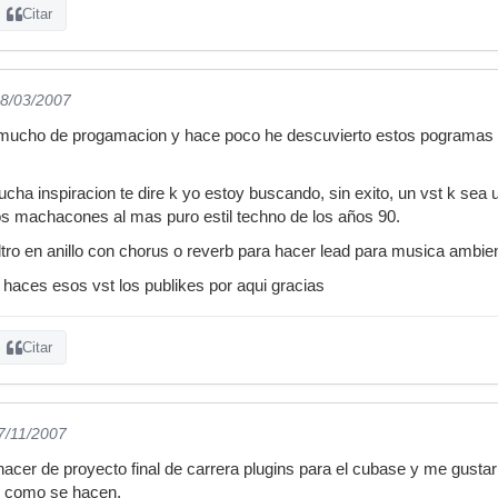
Citar
18/03/2007
mucho de progamacion y hace poco he descuvierto estos pogramas r
ucha inspiracion te dire k yo estoy buscando, sin exito, un vst k sea
os machacones al mas puro estil techno de los años 90.
filtro en anillo con chorus o reverb para hacer lead para musica ambien
 haces esos vst los publikes por aqui gracias
Citar
27/11/2007
acer de proyecto final de carrera plugins para el cubase y me gusta
do como se hacen.