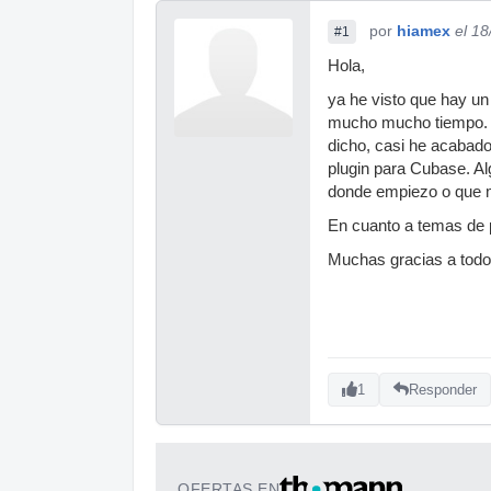
por
hiamex
el 1
#1
Hola,
ya he visto que hay u
mucho mucho tiempo. O
dicho, casi he acabado 
plugin para Cubase. A
donde empiezo o que m
En cuanto a temas de 
Muchas gracias a tod
1
Responder
OFERTAS EN