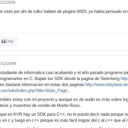
8/12/2006
 he visto por ahí de sdks hablan de plugins MIDI, yo había pensado en
Citar
0/12/2006
studiante de informatica casi acabando y el año pasado programe par
rogramarlos en C. Bajate los SDK desde la pagina de Steimberg
http
enes bastane informacion en estas dos paginas
http://www.tobybear.de
com/wiki/index.php?title=Main_Page
.
mbiés estoy con mi proyecto y aunque es de audio es más sobre Ingen
ntesis y muestreo de sonido de Martin Russ.
to que en KVR hay un SDK para C++, no te puedo decir nada porque n
en c y luego en c++ porque es más facil migrar del c al c++ que al 