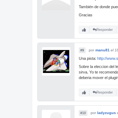
También de donde pued
Gracias
Responder
por
manu81
el 1
#9
Una pista:
http://www.
Sobre la eleccion del l
sirva. Yo te recomenda
deberia mover el plugin
Responder
por
ladyzugus
#10