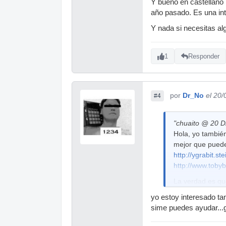
Y bueno en castellano 
año pasado. Es una int
Y nada si necesitas al
1
Responder
por
Dr_No
el 20
#4
"chuaito @ 20 Di
Hola, yo tambié
mejor que puede
http://ygrabit.st
http://www.tobyb
La verdad es qu
te recomiendo el
yo estoy interesado ta
Por otra parte 
sime puedes ayudar...
que promero los 