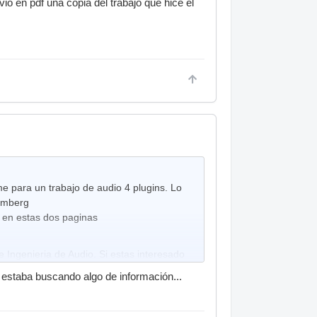
io en pdf una copia del trabajo que hice el
.
e para un trabajo de audio 4 plugins. Lo
eimberg
n en estas dos paginas
Ingenieria de Audio. Si estas interesado
 estaba buscando algo de información...
que no lo he probado. Mi recomendacion es
 que al revés o al menos para mi.