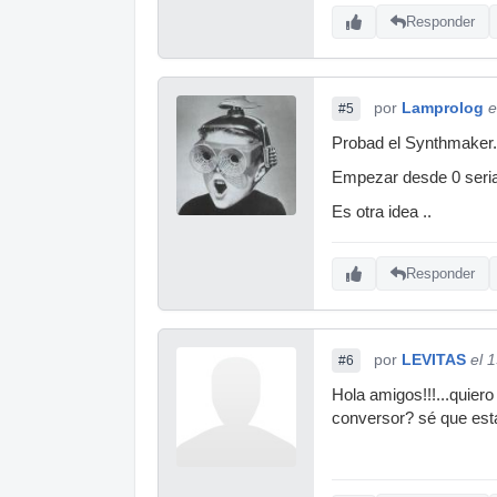
Y bueno en caste
Responder
hice el año pasa
Y nada si necesi
por
Lamprolog
e
#5
Probad el Synthmaker.
Empezar desde 0 seria 
Es otra idea ..
Responder
por
LEVITAS
el 
#6
Hola amigos!!!...quie
conversor? sé que está 