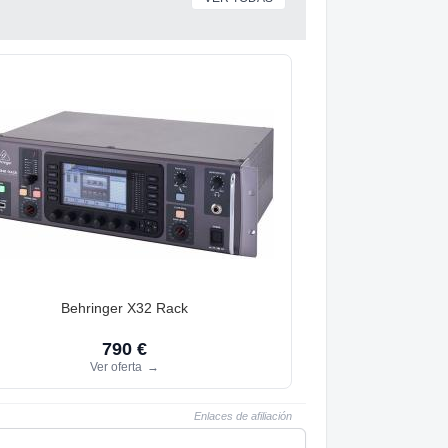
Behringer X32 Rack
790 €
Ver oferta
→
Enlaces de afiliación