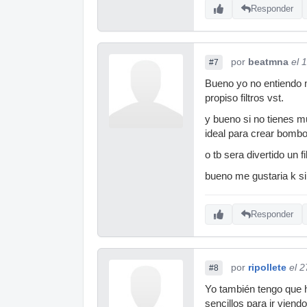
Responder
por
beatmna
el 
#7
Bueno yo no entiendo 
propiso filtros vst.
y bueno si no tienes m
ideal para crear bomb
o tb sera divertido un 
bueno me gustaria k si
Responder
por
ripollete
el 
#8
Yo también tengo que h
sencillos para ir vien