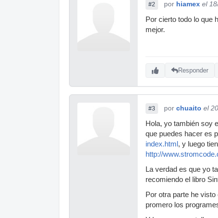
por
hiamex
el 1
#2
Por cierto todo lo que
mejor.
Responder
por
chuaito
el 2
#3
Hola, yo también soy e
que puedes hacer es p
index.html
, y luego ti
http://www.stromcode.
La verdad es que yo ta
recomiendo el libro Si
Por otra parte he vis
promero los programes 