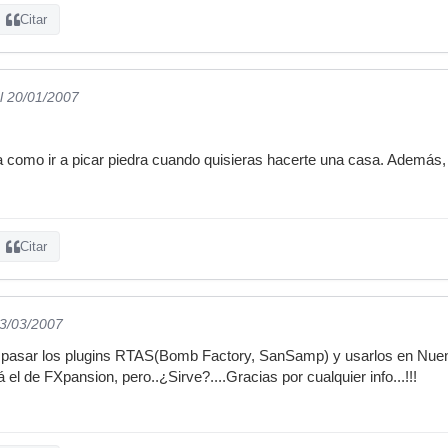
llano hay poco o nada. Asi que a apechugar con en ingles. Si quieres 
Citar
do. Es una introducció a la programación de VST, el problema es que 
tas algo enviame un privado. ta lueg.
l 20/01/2007
como ir a picar piedra cuando quisieras hacerte una casa. Además, 
Citar
13/03/2007
ro pasar los plugins RTAS(Bomb Factory, SanSamp) y usarlos en Nu
el de FXpansion, pero..¿Sirve?....Gracias por cualquier info...!!!