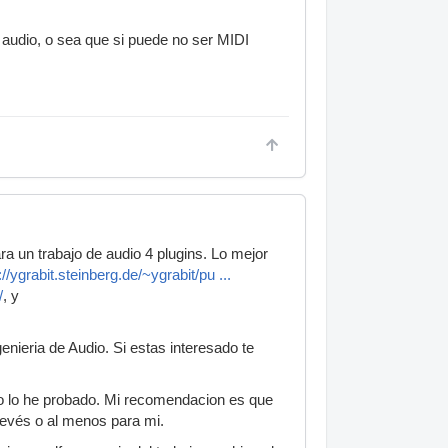
 audio, o sea que si puede no ser MIDI
a un trabajo de audio 4 plugins. Lo mejor
://ygrabit.steinberg.de/~ygrabit/pu ...
/
, y
ieria de Audio. Si estas interesado te
o lo he probado. Mi recomendacion es que
revés o al menos para mi.