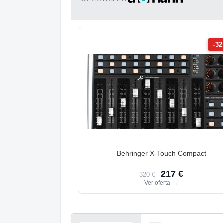
-3
Behringer X-Touch Compact
217 €
320 €
Ver oferta
→