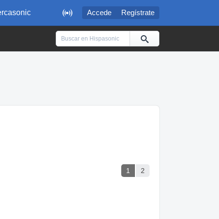

rcasonic
Accede
Regístrate
1
2