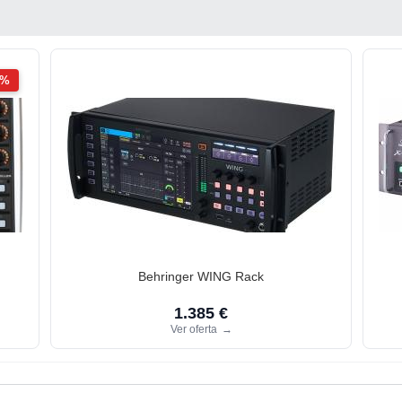
2%
Behringer WING Rack
1.385 €
Ver oferta
→