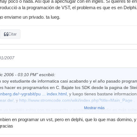
hay poco o nada. Asi que a apechugar con en ingles. Si quieres te env
roducció a la programación de VST, el problema es que es en Delphi
go enviame un privado. ta lueg.
Citar
/01/2007
c 2006 - 03:10 PM" escribió:
n soy estudiante de informatica casi acabando y el año pasado program
s hacer es programarlos en C. Bajate los SDK desde la pagina de St
einberg.de/~ygrabit/pu ... index.html
, y luego tienes bastane informacio
ear.de/
, y
http://www.stromcode.com/wiki/index.php?title=Main_Page
.
Mostrar más
e yo tambiés estoy con mi proyecto y aunque es de audio es más sobre 
 libro Sintesis y muestreo de sonido de Martin Russ.
mbien en programar un vst, pero en delphi, que lo que mas domino, y
he visto que en KVR hay un SDK para C++, no te puedo decir nada por
gracias
programes en c y luego en c++ porque es más facil migrar del c al c++