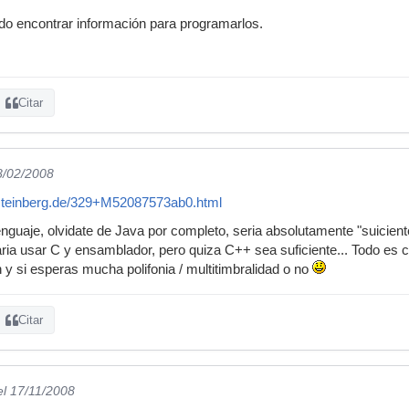
o encontrar información para programarlos.
Citar
8/02/2008
steinberg.de/329+M52087573ab0.html
enguaje, olvidate de Java por completo, seria absolutamente "suiciente
ria usar C y ensamblador, pero quiza C++ sea suficiente... Todo es 
 y si esperas mucha polifonia / multitimbralidad o no
Citar
el 17/11/2008