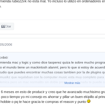
ienda rubio22vk no está mal. Yo incluso lo utilizo en ordenadores en
.
Citar
/05/2006
ribió:
mienda mac y logic y como dice taoperez quiza le sobre mucho progr
odo el mundo tiene un mackintosh alanml, pero lo que si estoy de acuer
studio que puedes encontrar muchas cosas tambien por la de plugins qu
 musikz que regalaban con la computer music esta muy completo para
olemica pero un mac normalito sin doble procesador ni nada te puede c
Mostrar más
as y no se si te moveria logic en codiciones y lo que si estoy seguro
6 meses en esto de producir y creo que he avanzado muchisimo graci
mi desde luego la solución no es mac por mucho que se cuelgue mi pc
poco tiempo yo mi consejo es ahorrar y pillar un buen ekipillo al pri
r hobbie o pq te hace gracia te compras el reason y punto