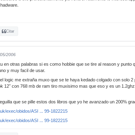
n hadware.
Citar
/05/2006
u en otras palabras si es como hobbie que se tire al reason y punto 
no y muy facil de usar.
del logic me extraña muxo que se te haya kedado colgado con solo 2 
ok 12" con 768 mb de ram tiro muxisimo mas que eso y es un 1.2ghz t
eguilla que se pille estos dos libros que yo he avanzado un 200% grac
uk/exec/obidos/ASI ... 99-1822215
uk/exec/obidos/ASI ... 99-1822215