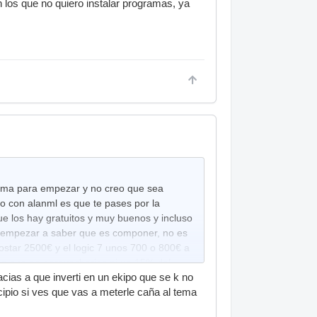
 los que no quiero instalar programas, ya
ama para empezar y no creo que sea
do con alanml es que te pases por la
e los hay gratuitos y muy buenos y incluso
 empezar a saber que es componer, no es
ostar 2500€ y el logic 7 unos 700 o 800€ a
 es que no aprovecharias ni un 15% del
as a que inverti en un ekipo que se k no
.
ncipio si ves que vas a meterle caña al tema