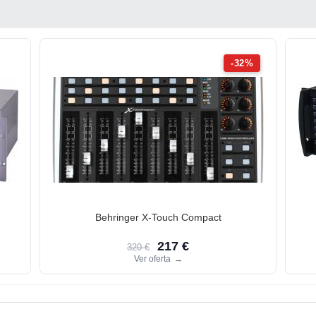
-32%
Behringer X-Touch Compact
217 €
320 €
Ver oferta
→