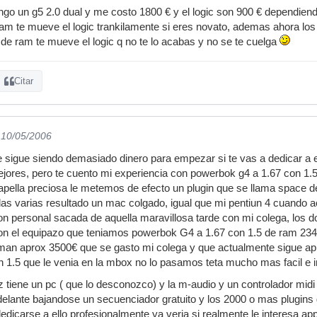
ngo un g5 2.0 dual y me costo 1800 € y el logic son 900 € dependiend
ram te mueve el logic trankilamente si eres novato, ademas ahora lo
de ram te mueve el logic q no te lo acabas y no se te cuelga
Citar
 10/05/2006
sigue siendo demasiado dinero para empezar si te vas a dedicar a el
ores, pero te cuento mi experiencia con powerbok g4 a 1.67 con 1.5 
apella preciosa le metemos de efecto un plugin que se llama space 
adas varias resultado un mac colgado, igual que mi pentiun 4 cuando
ion personal sacada de aquella maravillosa tarde con mi colega, los
n el equipazo que teniamos powerbok G4 a 1.67 con 1.5 de ram 2348
uman aprox 3500€ que se gasto mi colega y que actualmente sigue ap
on 1.5 que le venia en la mbox no lo pasamos teta mucho mas facil e i
 tiene un pc ( que lo desconozco) y la m-audio y un controlador midi 
delante bajandose un secuenciador gratuito y los 2000 o mas plugins 
dedicarse a ello profesionalmente ya veria si realmente le interesa 