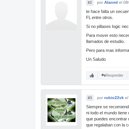
por
Alanml
el 08
#2
te hace falta un secuen
FL entre otros.
Si no pillases logic ne
Para mover esto necest
llamados de estudio.
Pero para mas informac
Un Saludo
Responder
por
rubio22vk
el
#3
Siempre se recomienda
ni todo el mundo tiene
que puedes encontrar 
que regalaban con la 