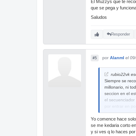
El Muzzys que te recom
que se pega y funciona
Saludos
Responder
por
Alanml
el 09
#5
rubio22vk esc
Siempre se reco
millonario, ni t
seccion en el e
el secuenciador
por entrar en p
lo mejor mucho m
Yo comence hace solo 
programa. para 
se me kedaria corto en 
Un saludo.
y si ves q lo haces po