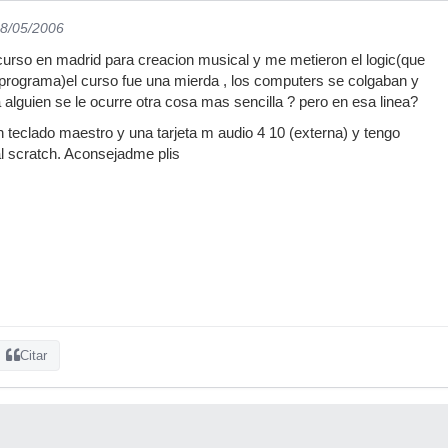
08/05/2006
urso en madrid para creacion musical y me metieron el logic(que
programa)el curso fue una mierda , los computers se colgaban y
 alguien se le ocurre otra cosa mas sencilla ? pero en esa linea?
un teclado maestro y una tarjeta m audio 4 10 (externa) y tengo
al scratch. Aconsejadme plis
Citar