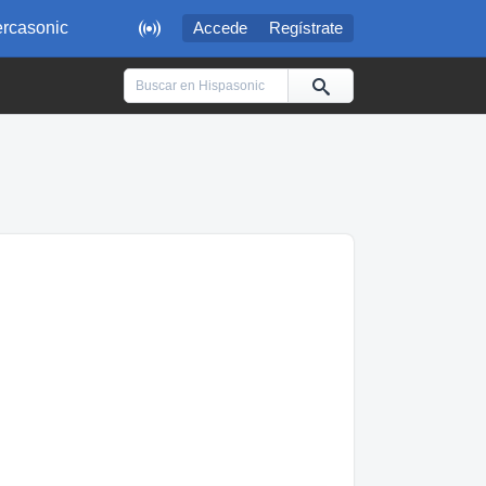

rcasonic
Accede
Regístrate