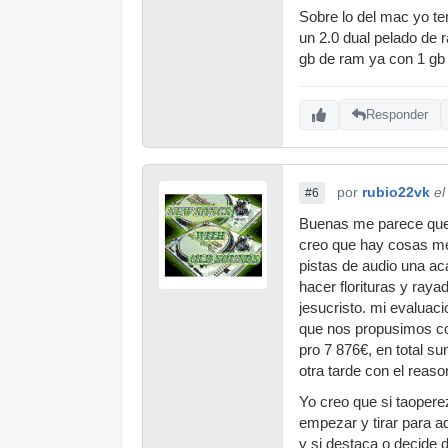
Sobre lo del mac yo te
un 2.0 dual pelado de 
gb de ram ya con 1 gb 
Responder
por
rubio22vk
el
#6
Buenas me parece que 
creo que hay cosas mej
pistas de audio una ac
hacer florituras y ray
jesucristo. mi evaluac
que nos propusimos co
pro 7 876€, en total s
otra tarde con el reas
Yo creo que si taoperez
empezar y tirar para a
y si destaca o decide 