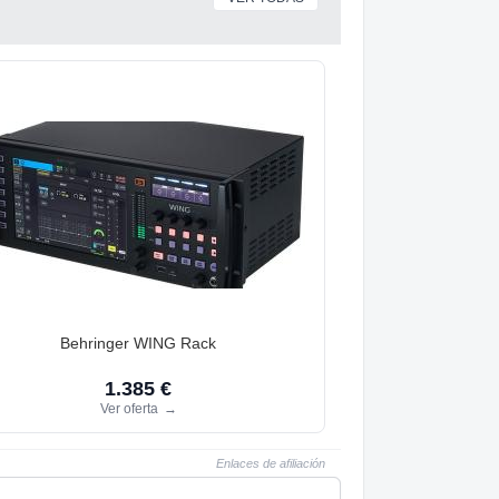
Behringer WING Rack
1.385 €
Ver oferta
→
Enlaces de afiliación