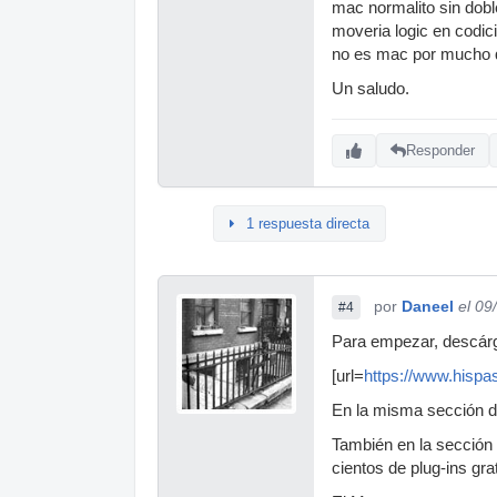
mac normalito sin dobl
moveria logic en codic
no es mac por mucho q
Un saludo.
Responder
1 respuesta directa
por
Daneel
el 09
#4
Para empezar, descárg
[url=
https://www.hispa
En la misma sección de
También en la sección p
cientos de plug-ins grat