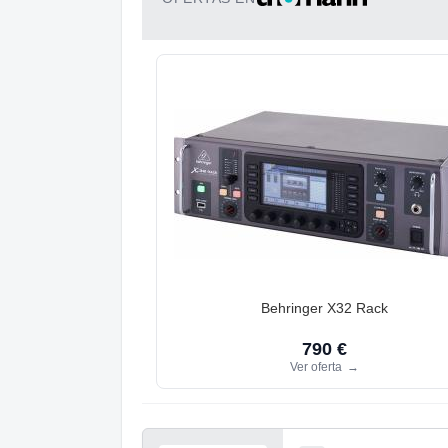
Behringer X32 Rack
790 €
Ver oferta
→