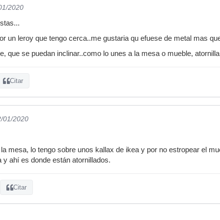
/01/2020
stas...
or un leroy que tengo cerca..me gustaria qu efuese de metal mas qu
, que se puedan inclinar..como lo unes a la mesa o mueble, atornilla
Citar
2/01/2020
 a la mesa, lo tengo sobre unos kallax de ikea y por no estropear el 
 y ahí es donde están atornillados.
Citar