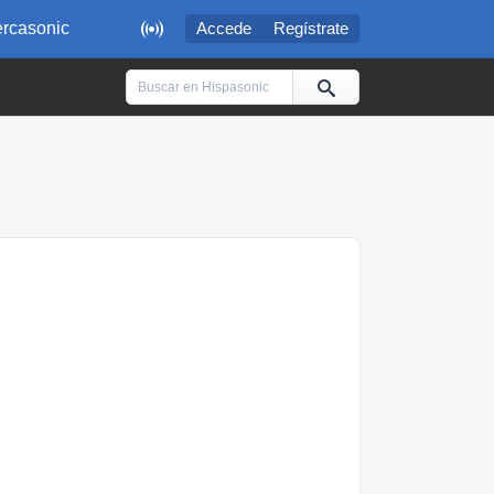

rcasonic
Accede
Regístrate