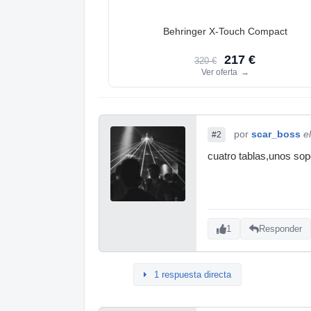
Behringer X-Touch Compact
217 €
320 €
Ver oferta
→
por
scar_boss
e
#2
cuatro tablas,unos sopor
1
Responder
1 respuesta directa