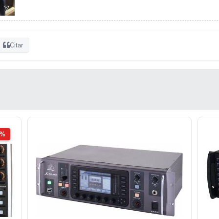
Citar
2%