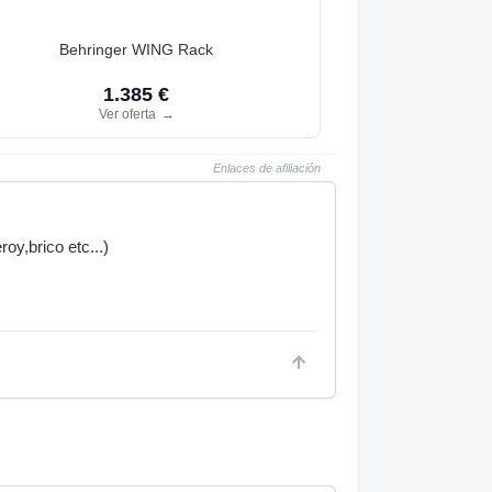
Behringer WING Rack
1.385 €
Ver oferta
→
Enlaces de afiliación
roy,brico etc...)