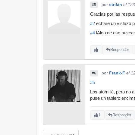
por
strikin
el 12
#5
Gracias por las respue
#2
echare un vistazo p
#4
lAlgo de eso buscare
Responder
por
Frank-F
el 1
#6
#5
Los atornillé, pero no
puse un tablero encima
1
Responder