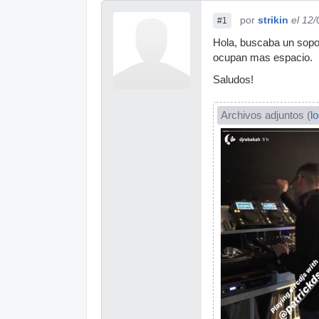
por
strikin
el 12
#1
Hola, buscaba un soport
ocupan mas espacio.
Saludos!
Archivos adjuntos (
l