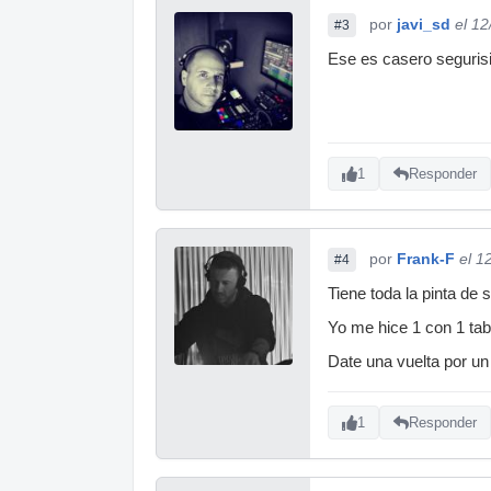
por
javi_sd
el 1
#3
Ese es casero seguris
1
Responder
por
Frank-F
el 1
#4
Tiene toda la pinta de 
Yo me hice 1 con 1 tab
Date una vuelta por un
1
Responder