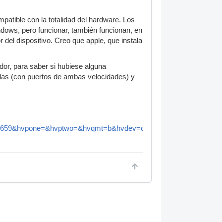
patible con la totalidad del hardware. Los
ndows, pero funcionar, también funcionan, en
 del dispositivo. Creo que apple, que instala
dor, para saber si hubiese alguna
ridas (con puertos de ambas velocidades) y
659&hvpone=&hvptwo=&hvqmt=b&hvdev=c&hvdvcmdl=&hvlocint=&