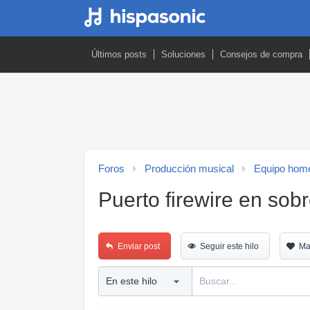
Últimos posts
Soluciones
Consejos de compra
Foros
Producción musical
Equipo home
Puerto firewire en so
Enviar post
Seguir este hilo
Ma