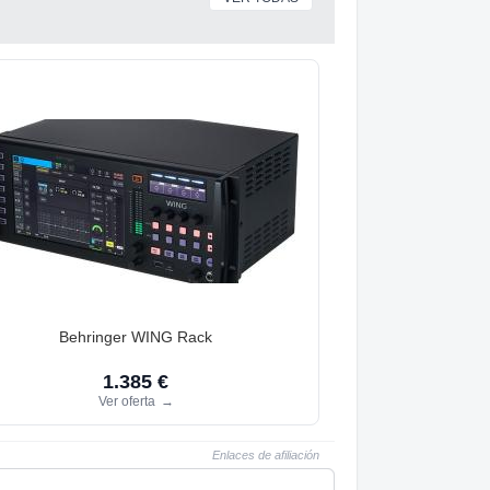
Behringer WING Rack
1.385 €
Ver oferta
→
Enlaces de afiliación