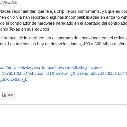
08/08/2018
erfaces recomiendan que tenga chip Texas Instruments, ya que es com
enen chip Via han reportado algunas incompatibilidades en entorno wi
do el controlador de hardware heredado en el apartado del controlador
 chip Texas en sus equipos.
el manual de la interface, en el apartado de conexiones con el ordena
ecto. Las tarjetas las hay de dos velocidades, 400 y 800 Mbps o híb
s/s/?ie=UTF8&keywords=pci+firewire+800&tag=hydes-
d=197891266527&hvpos=1t1&hvnetw=g&hvrand=6567048065010344
_1towuwt6u9_b
Citar