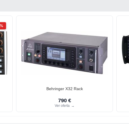
2%
Behringer X32 Rack
790 €
Ver oferta
→