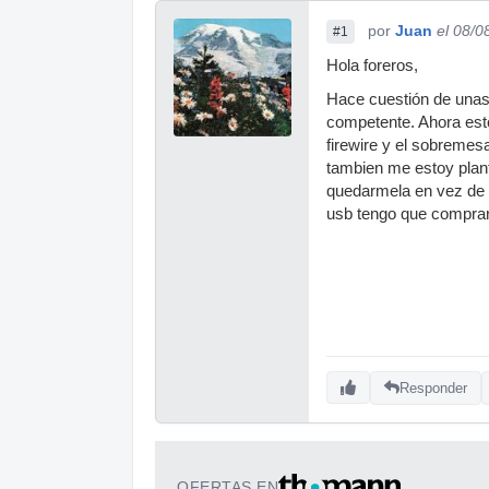
por
Juan
el 08/0
#1
Hola foreros,
Hace cuestión de una
competente. Ahora esto
firewire y el sobremes
tambien me estoy plan
quedarmela en vez de t
usb tengo que comprar
Responder
OFERTAS EN