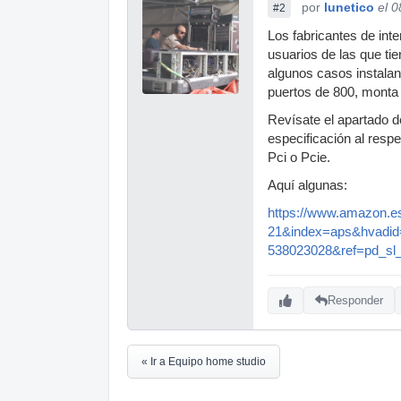
por
lunetico
el 
#2
Los fabricantes de int
usuarios de las que ti
algunos casos instalan
puertos de 800, monta
Revísate el apartado d
especificación al resp
Pci o Pcie.
Aquí algunas:
https://www.amazon.e
21&index=aps&hvadi
538023028&ref=pd_sl
Responder
« Ir a Equipo home studio