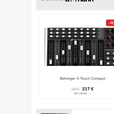
-3
Behringer X-Touch Compact
217 €
320 €
Ver oferta
→