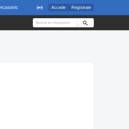

rcasonic
Accede
Regístrate