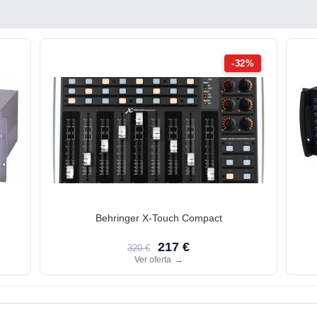
-32%
Behringer X-Touch Compact
217 €
320 €
Ver oferta
→