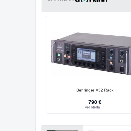
Behringer X32 Rack
790 €
Ver oferta
→