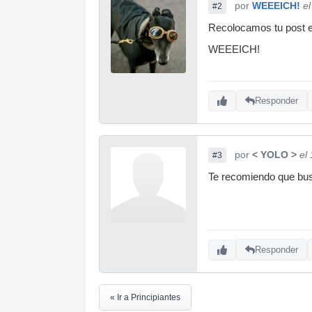
por
WEEEICH!
e
#2
Recolocamos tu post e 
WEEEICH!
Responder
por
< YOLO >
el
#3
Te recomiendo que busq
Responder
« Ir a Principiantes