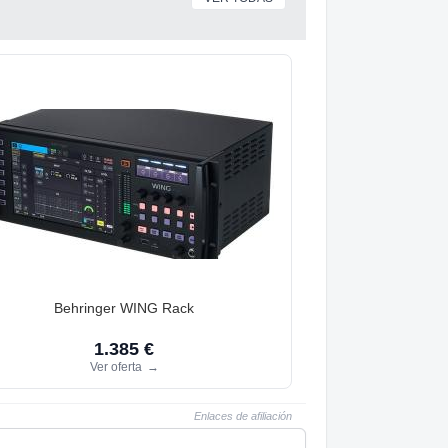
Behringer WING Rack
1.385 €
Ver oferta
→
Enlaces de afiliación