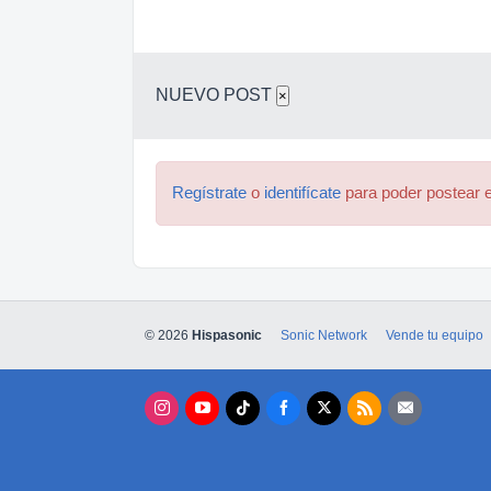
NUEVO POST
×
Regístrate
o
identifícate
para poder postear e
© 2026
Hispasonic
Sonic Network
Vende tu equipo