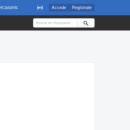

rcasonic
Accede
Regístrate