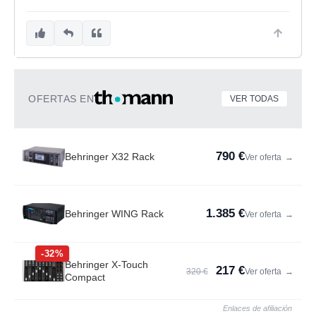
OFERTAS EN
VER TODAS
790 €
Behringer X32 Rack
Ver oferta
→
1.385 €
Behringer WING Rack
Ver oferta
→
-32%
Behringer X-Touch
217 €
320 €
Ver oferta
→
Compact
Enlaces de afiliación