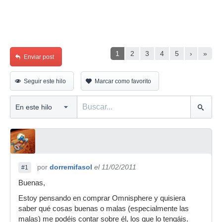
1
2
3
4
5
›
»
Enviar post
Seguir este hilo
Marcar como favorito
por
dorremifasol
el 11/02/2011
#1
Buenas,
Estoy pensando en comprar Omnisphere y quisiera
saber qué cosas buenas o malas (especialmente las
malas) me podéis contar sobre él, los que lo tengáis.