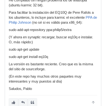
He compilado sin ningún problema los de telasopia
(ubuntu karmic 32 bit).
Para facilitar la instalación del EQ10Q de Pere Rafols a
los ubunteros, lo incluye para karmic el excelente
PPA de
Philip Johnson
(no sé si es válido para x86_64):
sudo add-apt-repository ppa:philip5/extra
(Y ahora en synaptic recargar, buscar eq10q e instalar.
O, más rápido:)
sudo apt-get update
sudo apt-get install eq10q
La versión es bastante reciente. Creo que es la misma
del sitio de sourceforge.
(En este repo hay muchos otros paquetes muy
interesantes y muy puestos al día)
Saludos, Pablo