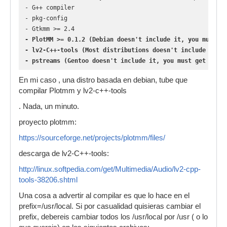
- G++ compiler
- pkg-config
- Gtkmm >= 2.4
- PlotMM >= 0.1.2 (Debian doesn't include it, you must co
- lv2-C++-tools (Most distributions doesn't include it, y
- pstreams (Gentoo doesn't include it, you must get the 
En mi caso , una distro basada en debian, tube que
compilar Plotmm y lv2-c++-tools
. Nada, un minuto.
proyecto plotmm:
https://sourceforge.net/projects/plotmm/files/
descarga de lv2-C++-tools:
http://linux.softpedia.com/get/Multimedia/Audio/lv2-cpp-
tools-38206.shtml
Una cosa a advertir al compilar es que lo hace en el
prefix=/usr/local. Si por casualidad quisieras cambiar el
prefix, debereis cambiar todos los /usr/local por /usr ( o lo