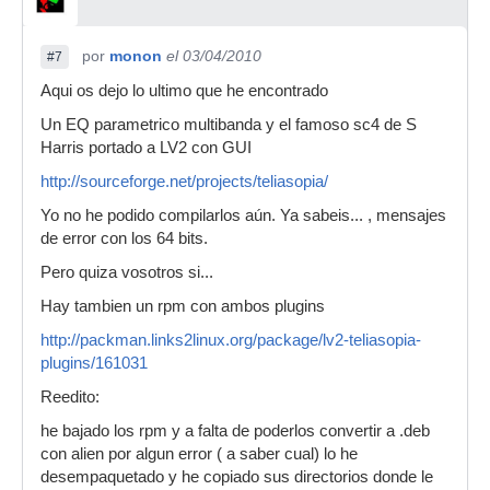
por
monon
el 03/04/2010
#7
Aqui os dejo lo ultimo que he encontrado
Un EQ parametrico multibanda y el famoso sc4 de S
Harris portado a LV2 con GUI
http://sourceforge.net/projects/teliasopia/
Yo no he podido compilarlos aún. Ya sabeis... , mensajes
de error con los 64 bits.
Pero quiza vosotros si...
Hay tambien un rpm con ambos plugins
http://packman.links2linux.org/package/lv2-teliasopia-
plugins/161031
Reedito:
he bajado los rpm y a falta de poderlos convertir a .deb
con alien por algun error ( a saber cual) lo he
desempaquetado y he copiado sus directorios donde le