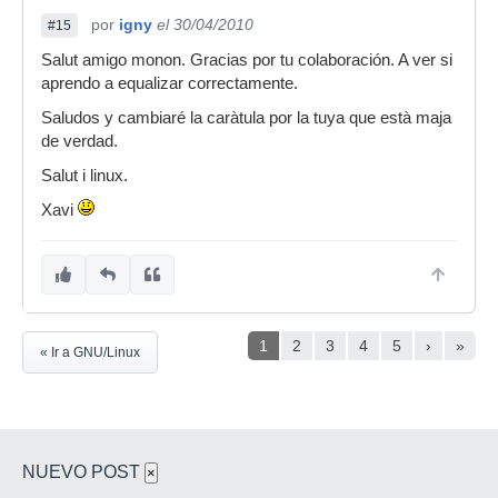
por
igny
el 30/04/2010
#15
Salut amigo monon. Gracias por tu colaboración. A ver si
aprendo a equalizar correctamente.
Saludos y cambiaré la caràtula por la tuya que està maja
de verdad.
Salut i linux.
Xavi
1
2
3
4
5
›
»
« Ir a GNU/Linux
NUEVO POST
×