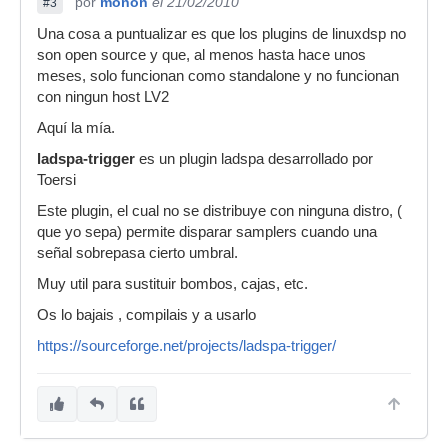
por
monon
el 21/02/2010
#3
Una cosa a puntualizar es que los plugins de linuxdsp no
son open source y que, al menos hasta hace unos
meses, solo funcionan como standalone y no funcionan
con ningun host LV2
Aquí la mía.
ladspa-trigger
es un plugin ladspa desarrollado por
Toersi
Este plugin, el cual no se distribuye con ninguna distro, (
que yo sepa) permite disparar samplers cuando una
señal sobrepasa cierto umbral.
Muy util para sustituir bombos, cajas, etc.
Os lo bajais , compilais y a usarlo
https://sourceforge.net/projects/ladspa-trigger/