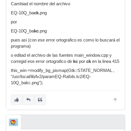
Cambiad el nombre del archivo
EQ-10Q_ba
ck
.png
por
EQ-10Q_ba
kc
.png
pues asi (con ese error ortografico es como lo buscará el
programa)
o editad el archivo de las fuentes main_window.cpp y
corregid ese error ortografico de
kc
por
ck
en la linea 415
this_win->modify_bg_pixmap(Gtk::STATE_NORMAL ,
"/usr/local/lib/lv2/paramEQ-Rafols.lv2/EQ-
10Q_bakc.png");