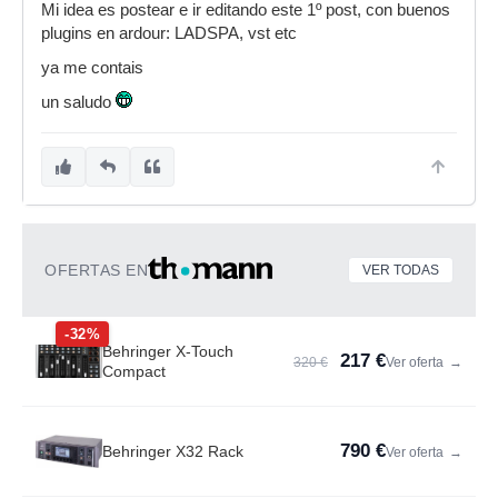
Mi idea es postear e ir editando este 1º post, con buenos
plugins en ardour: LADSPA, vst etc
ya me contais
un saludo
OFERTAS EN
VER TODAS
-32%
Behringer X-Touch
217 €
320 €
Ver oferta
→
Compact
790 €
Behringer X32 Rack
Ver oferta
→