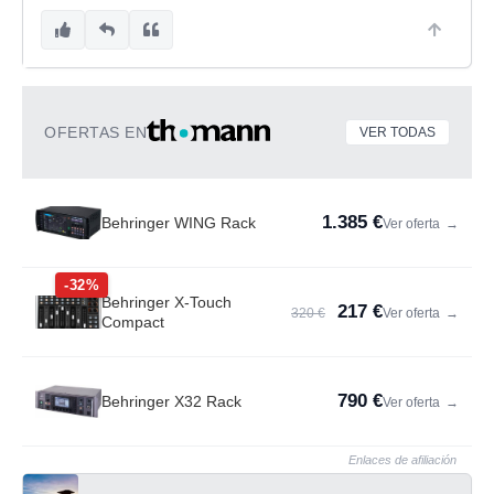
OFERTAS EN
VER TODAS
1.385 €
Behringer WING Rack
Ver oferta
→
-32%
Behringer X-Touch
217 €
320 €
Ver oferta
→
Compact
790 €
Behringer X32 Rack
Ver oferta
→
Enlaces de afiliación