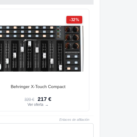
-32%
Behringer X-Touch Compact
217 €
320 €
Ver oferta
→
Enlaces de afiliación