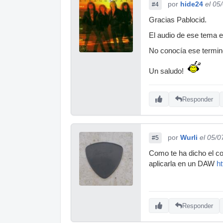
por
hide24
el 05
#4
Gracias Pablocid.
El audio de ese tema e
No conocía ese termin
Un saludo!
Responder
por
Wurli
el 05/0
#5
Como te ha dicho el c
aplicarla en un DAW
h
Responder