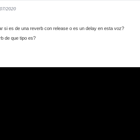
/07/2020
car si es de una reverb con release o es un delay en esta voz?
rb de que tipo es?