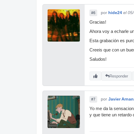
por
hide24
el 05
#6
Gracias!
Ahora voy a echarle un
Esta grabación es pur
Creeis que con un bue
Saludos!
Responder
por
Javier Arnan
#7
Yo me da la sensacion 
y que tiene un retardo