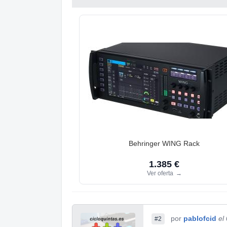
Behringer WING Rack
1.385 €
Ver oferta
→
por
pablofcid
el
#2