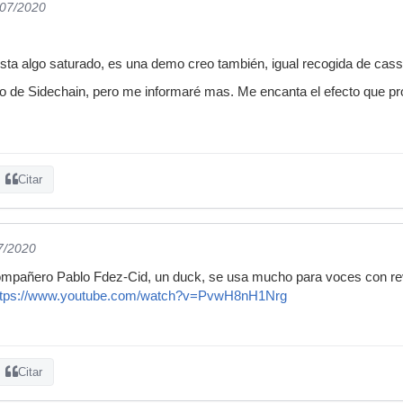
/07/2020
sta algo saturado, es una demo creo también, igual recogida de cas
o de Sidechain, pero me informaré mas. Me encanta el efecto que pr
Citar
7/2020
ompañero Pablo Fdez-Cid, un duck, se usa mucho para voces con rev
ttps://www.youtube.com/watch?v=PvwH8nH1Nrg
Citar