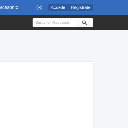

rcasonic
Accede
Regístrate