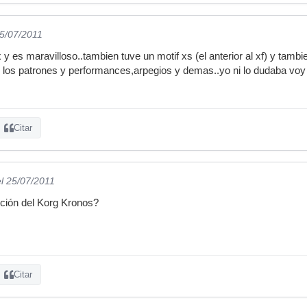
25/07/2011
 y es maravilloso..tambien tuve un motif xs (el anterior al xf) y tam
r los patrones y performances,arpegios y demas..yo ni lo dudaba vo
Citar
el 25/07/2011
pción del Korg Kronos?
Citar