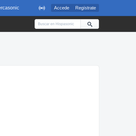

rcasonic
Accede
Regístrate