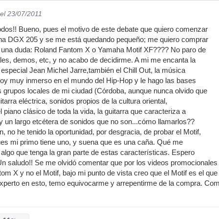
el 23/07/2011
odos!! Bueno, pues el motivo de este debate que quiero comenzar
ha DGX 205 y se me está quedando pequeño; me quiero comprar
o una duda: Roland Fantom X o Yamaha Motif XF???? No paro de
les, demos, etc, y no acabo de decidirme. A mi me encanta la
 especial Jean Michel Jarre,también el Chill Out, la música
stoy muy inmerso en el mundo del Hip-Hop y le hago las bases
s grupos locales de mi ciudad (Córdoba, aunque nunca olvido que
tarra eléctrica, sonidos propios de la cultura oriental,
 piano clásico de toda la vida, la guitarra que caracteriza a
y un largo etcétera de sonidos que no son...cómo llamarlos??
n, no he tenido la oportunidad, por desgracia, de probar el Motif,
pues mi primo tiene uno, y suena que es una caña. Qué me
go que tenga la gran parte de estas características. Espero
Un saludo!! Se me olvidó comentar que por los videos promocionales 
om X y no el Motif, bajo mi punto de vista creo que el Motif es el qu
xperto en esto, temo equivocarme y arrepentirme de la compra. Como