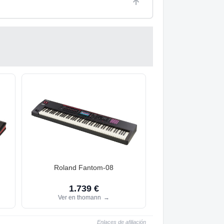
Roland Fantom-08
1.739 €
Ver en thomann
→
Enlaces de afiliación