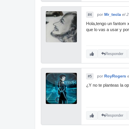
por
Mr_tecla
el 
#4
Hola,tengo un fantom x
que lo vas a usar y po
Responder
por
RoyRogers
#5
¿Y no te planteas la o
Responder