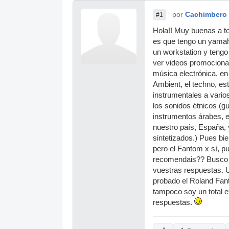
por
Cachimbero
#1
Hola!! Muy buenas a t
es que tengo un yama
un workstation y teng
ver videos promociona
música electrónica, en
Ambient, el techno, e
instrumentales a vario
los sonidos étnicos (gui
instrumentos árabes, el
nuestro país, España, 
sintetizados.) Pues bie
pero el Fantom x sí, 
recomendais?? Busco al
vuestras respuestas. 
probado el Roland Fant
tampoco soy un total e
respuestas.