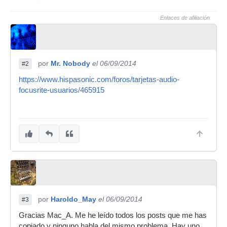
Enlaces de afiliación
por
Mr. Nobody
el 06/09/2014
#2
https://www.hispasonic.com/foros/tarjetas-audio-
focusrite-usuarios/465915
por
Haroldo_May
el 06/09/2014
#3
Gracias Mac_A. Me he leído todos los posts que me has
copiado y ninguno habla del mismo problema. Hay uno