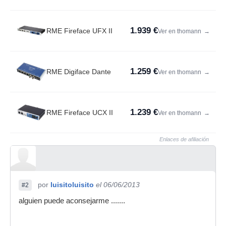
1.939 €
RME Fireface UFX II
Ver en thomann
→
1.259 €
RME Digiface Dante
Ver en thomann
→
1.239 €
RME Fireface UCX II
Ver en thomann
→
Enlaces de afiliación
por
luisitoluisito
el 06/06/2013
#2
alguien puede aconsejarme .......