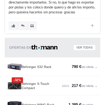
directamente importarlos. Si no, lo que hago es exportar
por pistas y los coloco donde quiero y de ahi los importo,
pero quisiera hacerlos sin procesar. gracias
OFERTAS EN
VER TODAS
790 €
Behringer X32 Rack
Ver oferta
→
-32%
Behringer X-Touch
217 €
320 €
Ver oferta
→
Compact
1.385 €
Behringer WING Rack