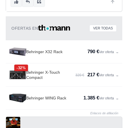
OFERTAS EN
VER TODAS
790 €
Behringer X32 Rack
Ver oferta
→
-32%
Behringer X-Touch
217 €
320 €
Ver oferta
→
Compact
1.385 €
Behringer WING Rack
Ver oferta
→
Enlaces de afiliación