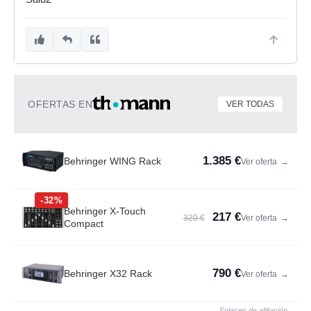
OFERTAS EN
VER TODAS
1.385 €
Behringer WING Rack
Ver oferta
→
-32%
Behringer X-Touch
217 €
320 €
Ver oferta
→
Compact
790 €
Behringer X32 Rack
Ver oferta
→
Enlaces de afiliación