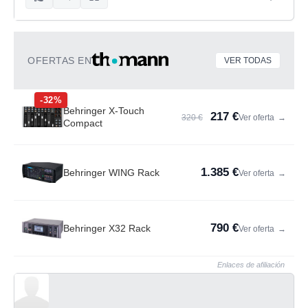
OFERTAS EN
VER TODAS
-32%
Behringer X-Touch
217 €
320 €
Ver oferta
→
Compact
1.385 €
Behringer WING Rack
Ver oferta
→
790 €
Behringer X32 Rack
Ver oferta
→
Enlaces de afiliación