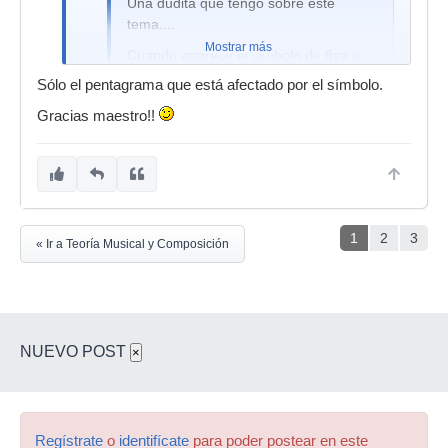
Una dudita que tengo sobre este
tema....
Mostrar más
Cuando aparece el simbolo de 8va o
8va b. ¿se transportan una octava las
Sólo el pentagrama que está afectado por el símbolo.
dos claves o solo la clave de sol?
Gracias maestro!!
Gracias, saludos
1
2
3
« Ir a Teoría Musical y Composición
NUEVO POST
×
Regístrate
o
identifícate
para poder postear en este