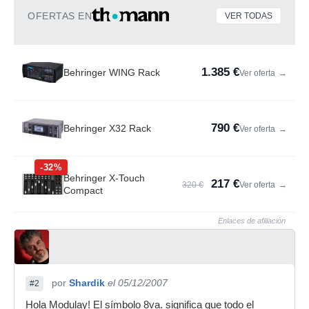
OFERTAS EN
VER TODAS
1.385 €
Behringer WING Rack
Ver oferta
→
790 €
Behringer X32 Rack
Ver oferta
→
-32%
Behringer X-Touch
217 €
320 €
Ver oferta
→
Compact
Enlaces de afiliación
por
Shardik
el 05/12/2007
#2
Hola Modulay! El símbolo 8va. significa que todo el