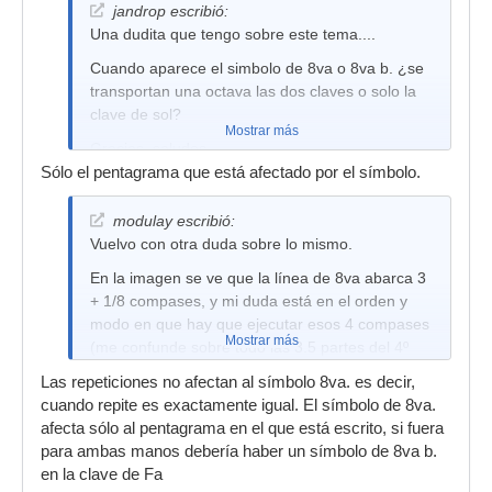
jandrop escribió:
Una dudita que tengo sobre este tema....
Cuando aparece el simbolo de 8va o 8va b. ¿se
transportan una octava las dos claves o solo la
clave de sol?
Mostrar más
Gracias, saludos
Sólo el pentagrama que está afectado por el símbolo.
modulay escribió:
Vuelvo con otra duda sobre lo mismo.
En la imagen se ve que la línea de 8va abarca 3
+ 1/8 compases, y mi duda está en el orden y
modo en que hay que ejecutar esos 4 compases
Mostrar más
(me confunde sobre todo las 3.5 partes del 4º
compás no comprendidas por la 8va)
Las repeticiones no afectan al símbolo 8va. es decir,
¿estas 3.5 partes se ejecutan "en su lugar" en
cuando repite es exactamente igual. El símbolo de 8va.
ambas repeticiones?
afecta sólo al pentagrama en el que está escrito, si fuera
para ambas manos debería haber un símbolo de 8va b.
Otra preguntilla...la 8va afecta a ambas manos
en la clave de Fa
¿no?