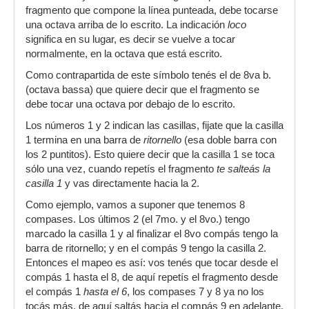
fragmento que compone la línea punteada, debe tocarse
una octava arriba de lo escrito. La indicación
loco
significa en su lugar, es decir se vuelve a tocar
normalmente, en la octava que está escrito.
Como contrapartida de este símbolo tenés el de 8va b.
(octava bassa) que quiere decir que el fragmento se
debe tocar una octava por debajo de lo escrito.
Los números 1 y 2 indican las casillas, fijate que la casilla
1 termina en una barra de
ritornello
(esa doble barra con
los 2 puntitos). Esto quiere decir que la casilla 1 se toca
sólo una vez, cuando repetís el fragmento
te salteás la
casilla 1
y vas directamente hacia la 2.
Como ejemplo, vamos a suponer que tenemos 8
compases. Los últimos 2 (el 7mo. y el 8vo.) tengo
marcado la casilla 1 y al finalizar el 8vo compás tengo la
barra de ritornello; y en el compás 9 tengo la casilla 2.
Entonces el mapeo es así: vos tenés que tocar desde el
compás 1 hasta el 8, de aquí repetís el fragmento desde
el compás 1
hasta el 6
, los compases 7 y 8 ya no los
tocás más, de aquí saltás hacia el compás 9 en adelante.