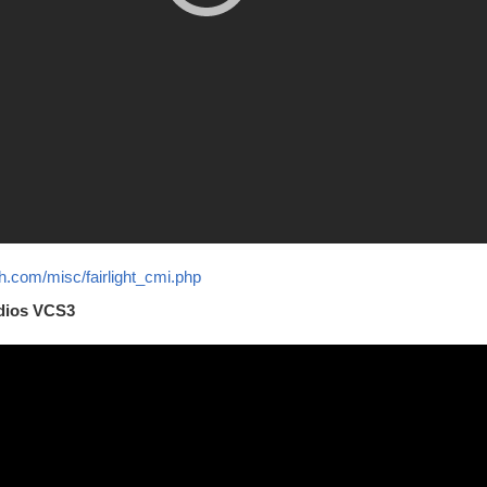
h.com/misc/fairlight_cmi.php
udios VCS3