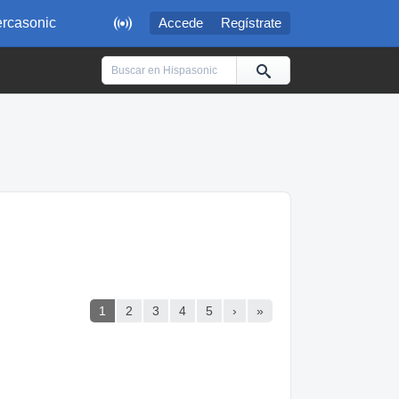

rcasonic
Accede
Regístrate
1
2
3
4
5
›
»