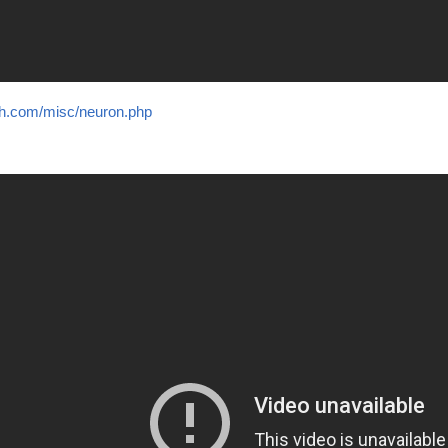
th.com/misc/neuron.php