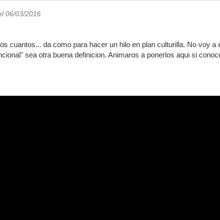
el 06/03/2016
cuantos... da como para hacer un hilo en plan culturilla. No voy a ent
onal" sea otra buena definicion. Animaros a ponerlos aqui si conoc