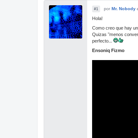
por
Mr. Nobody
#1
Hola!
Como creo que hay unos 
Quizas "menos convenci
perfecto...
Ensoniq Fizmo