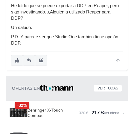
He leído que se puede exportar a DDP en Reaper, pero
sigo investigando. ¿Alguien a utilizado Reaper para
DDP?
Un saludo.
P.D. Y parece ser que Studio One también tiene opción
DDP.
OFERTAS EN
VER TODAS
-32%
Behringer X-Touch
217 €
320 €
Ver oferta
→
Compact