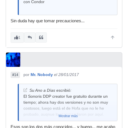
con Condor
Sin duda hay que tomar precauciones...
1
por
Mr. Nobody
el 28/01/2017
#14
Su Ano a Días escribió:
El Sonoris DDP creator fue gratuito durante un
tiempo; ahora hay dos versiones y no son muy
costosos, luego está el de Hofa que no le he
probado, auqnue lo recomendaron por aquí.
Mostrar más
Esos son los dos más conocidos... y bueno... me acabo