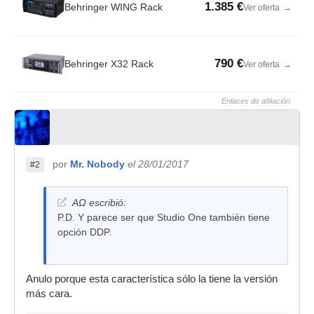
1.385 €
Behringer WING Rack
Ver oferta
→
790 €
Behringer X32 Rack
Ver oferta
→
Enlaces de afiliación
por
Mr. Nobody
el 28/01/2017
#2
AΩ escribió:
P.D. Y parece ser que Studio One también tiene
opción DDP.
Anulo porque esta característica sólo la tiene la versión
más cara.