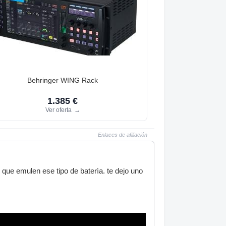
Behringer WING Rack
1.385 €
Ver oferta
→
Enlaces de afiliación
que emulen ese tipo de baterìa. te dejo uno