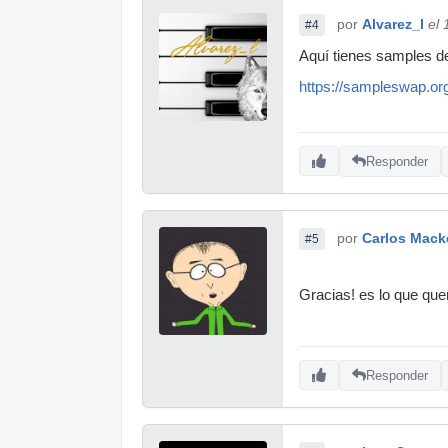
por
Alvarez_l
el
#4
Aquí tienes samples d
https://sampleswa
Responder
por
Carlos Mack
#5
Gracias! es lo que que
Responder