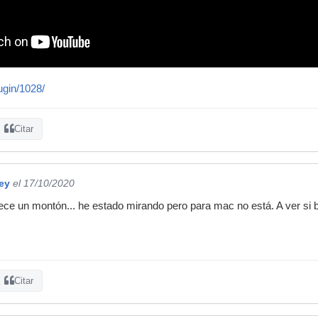
ugin/1028/
Citar
ey
el 17/10/2020
ece un montón... he estado mirando pero para mac no está. A ver si
Citar