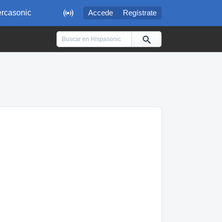

rcasonic
Accede
Regístrate