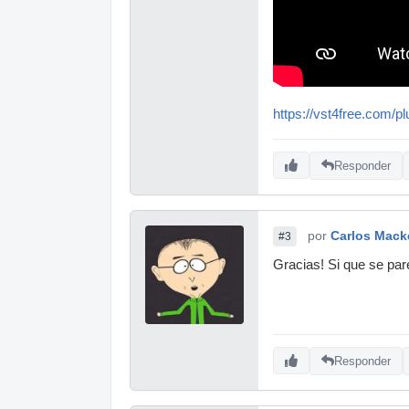
https://vst4free.com/pl
Responder
por
Carlos Mack
#3
Gracias! Si que se par
Responder