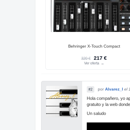
Behringer X-Touch Compact
217 €
320 €
Ver oferta
→
por
Alvarez_l
el
#2
Hola compañero, yo apo
gratuito y la web dond
Un saludo