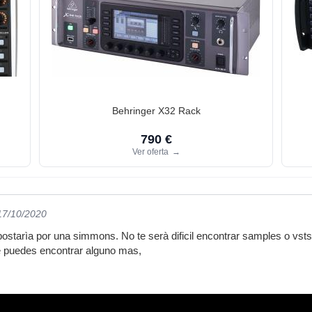
Behringer X32 Rack
790 €
Ver oferta
→
 17/10/2020
starìa por una simmons. No te serà dificil encontrar samples o vsts 
e puedes encontrar alguno mas,