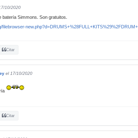
 17/10/2020
e batería Simmons. Son gratuitos.
p.org/filebrowser-new.php?d=DRUMS+%28FULL+KITS%29%2FDR
Citar
ey
el 17/10/2020
ría
Citar