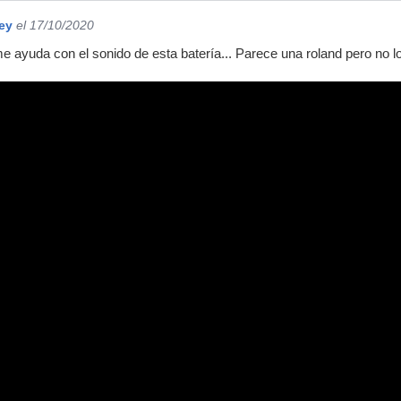
ey
el 17/10/2020
e ayuda con el sonido de esta batería... Parece una roland pero no l