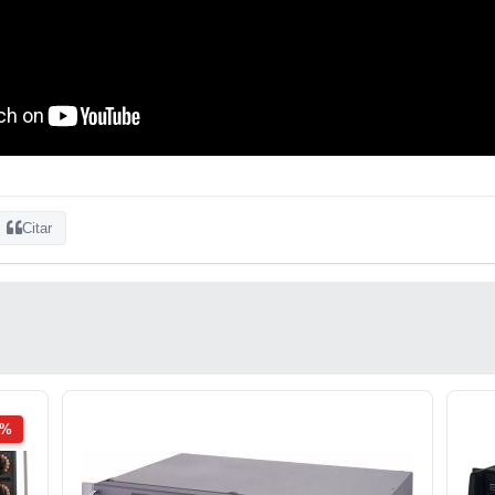
Citar
2%