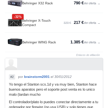
790 €
Behringer X32 Rack
Ver oferta
→
-32%
Behringer X-Touch
217 €
320 €
Ver oferta
→
Compact
1.385 €
Behringer WING Rack
Ver oferta
→
Enlaces de afiliación
por
brainstorm2001
el 30/01/2012
#2
Yo tengo el Stanton scs.1d y va muy bien, Stanton hace
buenos aparatos pero el soporte post venta es lo unico
malo (tardan mucho
El controlador/plato lo puedes conectar directamente a tu
ordenador por firewire (no usa USB) y solo tienes que