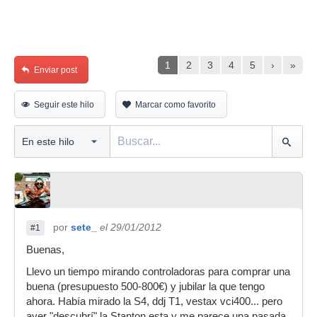
1
2
3
4
5
›
»
Enviar post
Seguir este hilo
Marcar como favorito
por
sete_
el 29/01/2012
#1
Buenas,
Llevo un tiempo mirando controladoras para comprar una
buena (presupuesto 500-800€) y jubilar la que tengo
ahora. Había mirado la S4, ddj T1, vestax vci400... pero
ayer "descubrí" la Stanton esta y me parece una pasada,