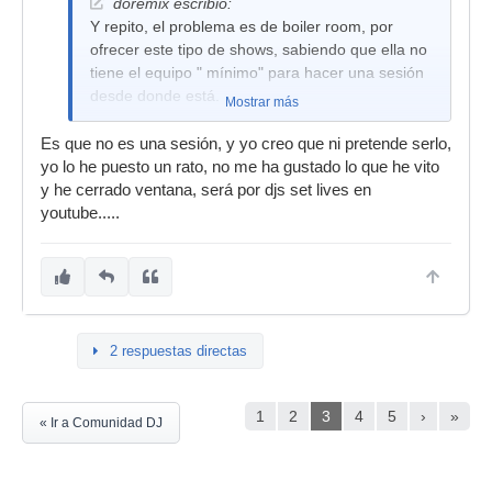
doremix escribió:
Y repito, el problema es de boiler room, por
ofrecer este tipo de shows, sabiendo que ella no
tiene el equipo " mínimo" para hacer una sesión
desde donde está.
Mostrar más
Es que no es una sesión, y yo creo que ni pretende serlo,
yo lo he puesto un rato, no me ha gustado lo que he vito
y he cerrado ventana, será por djs set lives en
youtube.....
2 respuestas directas
1
2
3
4
5
›
»
« Ir a Comunidad DJ