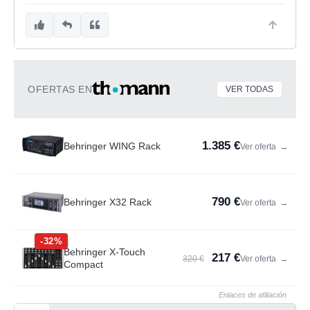
OFERTAS EN
VER TODAS
1.385 €
Behringer WING Rack
Ver oferta
→
790 €
Behringer X32 Rack
Ver oferta
→
-32%
Behringer X-Touch
217 €
320 €
Ver oferta
→
Compact
Enlaces de afiliación