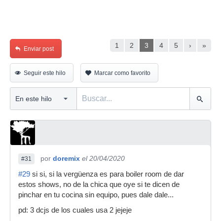
1
2
3
4
5
›
»
Enviar post
Seguir este hilo
Marcar como favorito
por
doremix
el 20/04/2020
#31
#29
si si, si la vergüenza es para boiler room de dar
estos shows, no de la chica que oye si te dicen de
pinchar en tu cocina sin equipo, pues dale dale...
pd: 3 dcjs de los cuales usa 2 jejeje