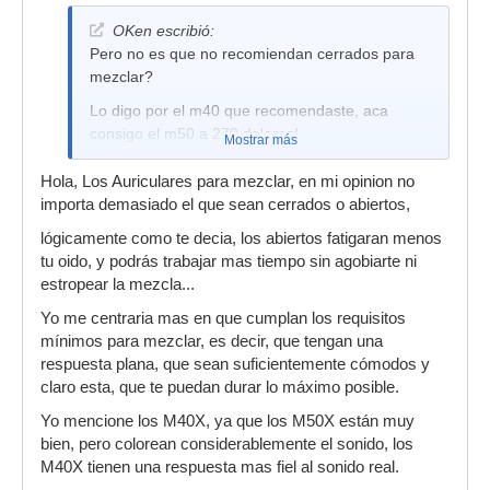
OKen escribió:
Pero no es que no recomiendan cerrados para
mezclar?
Lo digo por el m40 que recomendaste, aca
consigo el m50 a 279 dolares!
Mostrar más
Hola, Los Auriculares para mezclar, en mi opinion no
importa demasiado el que sean cerrados o abiertos,
lógicamente como te decia, los abiertos fatigaran menos
tu oido, y podrás trabajar mas tiempo sin agobiarte ni
estropear la mezcla...
Yo me centraria mas en que cumplan los requisitos
mínimos para mezclar, es decir, que tengan una
respuesta plana, que sean suficientemente cómodos y
claro esta, que te puedan durar lo máximo posible.
Yo mencione los M40X, ya que los M50X están muy
bien, pero colorean considerablemente el sonido, los
M40X tienen una respuesta mas fiel al sonido real.