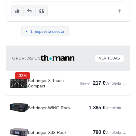
1 respuesta directa
OFERTAS EN
VER TODAS
-32%
Behringer X-Touch
217 €
320 €
Ver oferta
→
Compact
1.385 €
Behringer WING Rack
Ver oferta
→
790 €
Behringer X32 Rack
Ver oferta
→