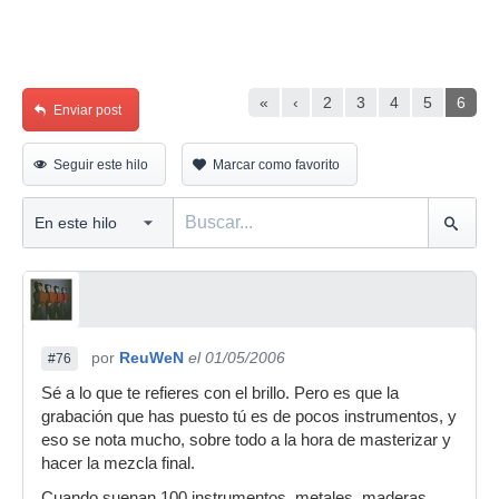
«
‹
2
3
4
5
6
Enviar post
Seguir este hilo
Marcar como favorito
por
ReuWeN
el 01/05/2006
#76
Sé a lo que te refieres con el brillo. Pero es que la
grabación que has puesto tú es de pocos instrumentos, y
eso se nota mucho, sobre todo a la hora de masterizar y
hacer la mezcla final.
Cuando suenan 100 instrumentos, metales, maderas,