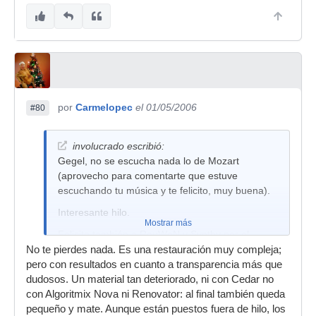
por
Carmelopec
el 01/05/2006
#80
involucrado escribió:
Gegel, no se escucha nada lo de Mozart
(aprovecho para comentarte que estuve
escuchando tu música y te felicito, muy buena).
Interesante hilo.
Mostrar más
Felicito también a ReuWeN y Synthy por el
esfuerzo que hacen por comprenderse y el
No te pierdes nada. Es una restauración muy compleja;
respeto que expresan. Ojalá todas las
pero con resultados en cuanto a transparencia más que
conversaciones fueran así.
dudosos. Un material tan deteriorado, ni con Cedar no
con Algoritmix Nova ni Renovator: al final también queda
Saludos.
pequeño y mate. Aunque están puestos fuera de hilo, los