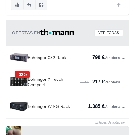
OFERTAS EN
VER TODAS
790 €
Behringer X32 Rack
Ver oferta
→
-32%
Behringer X-Touch
217 €
320 €
Ver oferta
→
Compact
1.385 €
Behringer WING Rack
Ver oferta
→
Enlaces de afiliación