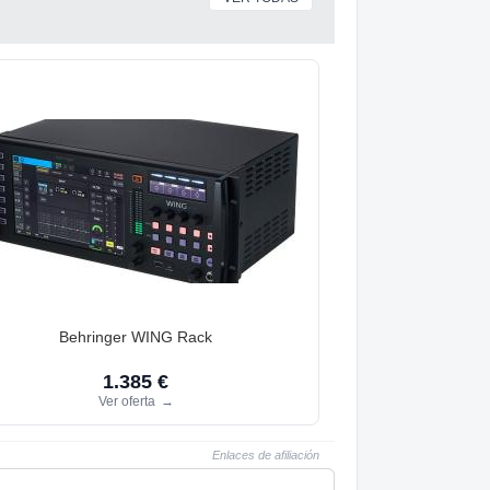
Behringer WING Rack
1.385 €
Ver oferta
→
Enlaces de afiliación