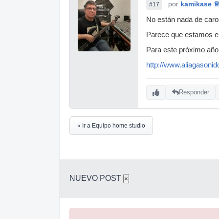
por
kamikase 
#17
No están nada de caro
Parece que estamos en
Para este próximo año
http://www.aliagasonid
Responder
« Ir a Equipo home studio
NUEVO POST
×