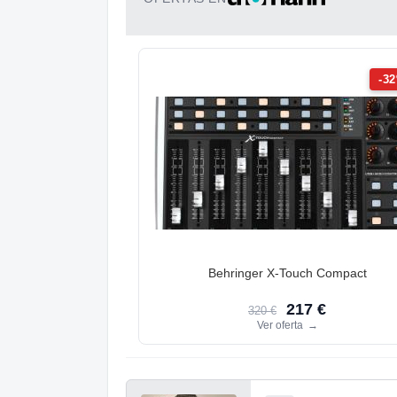
-3
Behringer X-Touch Compact
217 €
320 €
Ver oferta
→