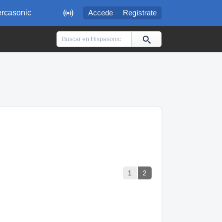

rcasonic
Accede
Regístrate
1
2