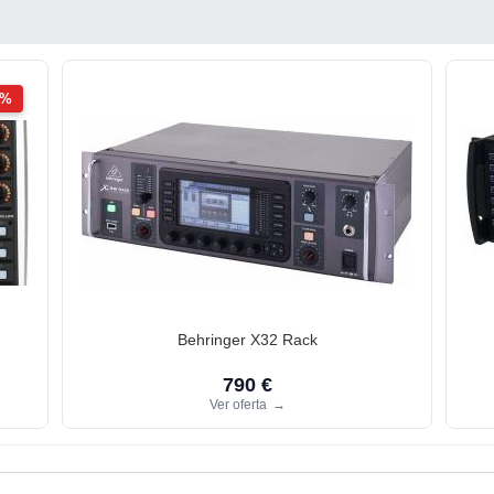
2%
Behringer X32 Rack
790 €
Ver oferta
→