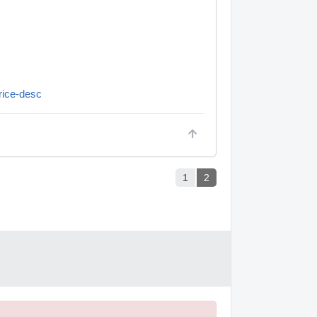
rice-desc
1
2