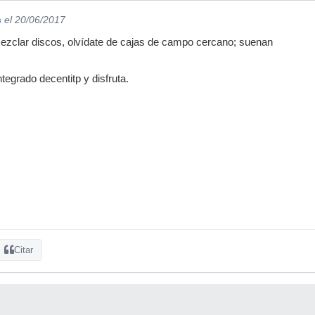
c
el 20/06/2017
mezclar discos, olvídate de cajas de campo cercano; suenan
ntegrado decentitp y disfruta.
Citar