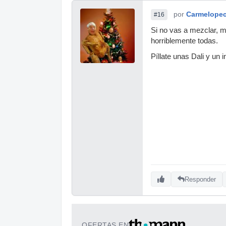
por
Carmelope
#16
Si no vas a mezclar, 
horriblemente todas.
Píllate unas Dali y un i
Responder
OFERTAS EN