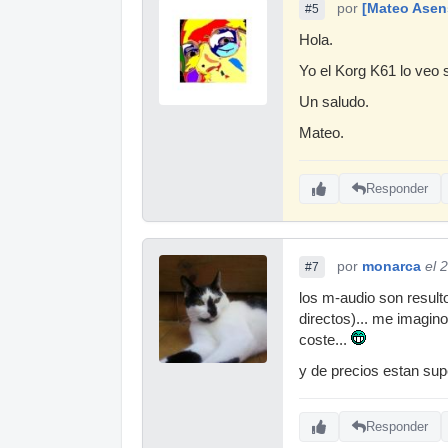
por
[Mateo Asen
#5
Hola.
Yo el Korg K61 lo veo 
Un saludo.
Mateo.
Responder
por
monarca
el 
#7
los m-audio son resulto
directos)... me imagin
coste...
y de precios estan sup
Responder