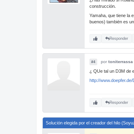
construcción.
Yamaha, que tiene la e
buenos) también es un
Responder
por
toniterrassa
#4
¿ QUe tal un D3M de e
http://www.doepfer.de
Responder
Solución elegida por el creador del hilo (Soyu