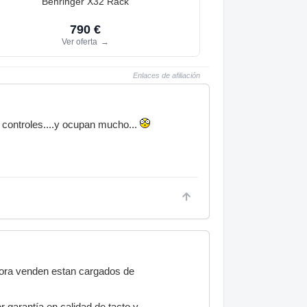
Behringer X32 Rack
790 €
Ver oferta
→
Enlaces de afiliación
 controles....y ocupan mucho...
hora venden estan cargados de
 garantía en calidad de tacto y