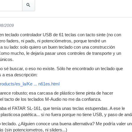
/08/2009
 teclado controlador USB de 61 teclas con tacto sinte (no con
ero faders, ni pads, ni potenciómetros, porque tendré un
 a su lado: solo quiero un buen teclado con una construcción
Como mucho, le dejaría pasar unos controles de transporte y un
 únicos.
o sé buscar, o eso no existe. Sólo he encontrado un teclado que
 a esa descripción:
products/es_la/Ke ... n61es.html
parece robusto; esa carcasa de plástico tiene pinta de hacer
 el tacto de los teclados M-Audio no me da confianza.
ba el FATAR SL-161, que tenía unas teclas estupendas. A ese le
plasticosa patética... si no fuera porque no tiene USB, y paso de and
o teclado. ¿Alguien conoce una buena alternativa? Me podría valer u
 (sin potenciometros, ni sliders...)