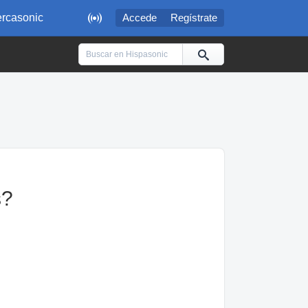

rcasonic
Accede
Regístrate
s?