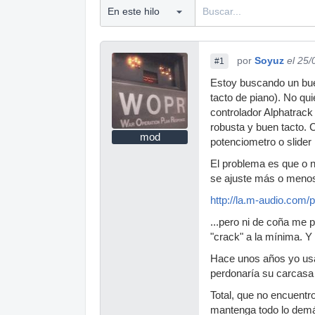
por
Soyuz
el 25
#1
Estoy buscando un buen
tacto de piano). No qui
controlador Alphatrack
robusta y buen tacto. 
mod
potenciometro o slider
El problema es que o n
se ajuste más o menos
http://la.m-audio.com/
...pero ni de coña me 
"crack" a la mínima. Y
Hace unos años yo usa
perdonaría su carcasa 
Total, que no encuentr
mantenga todo lo demás