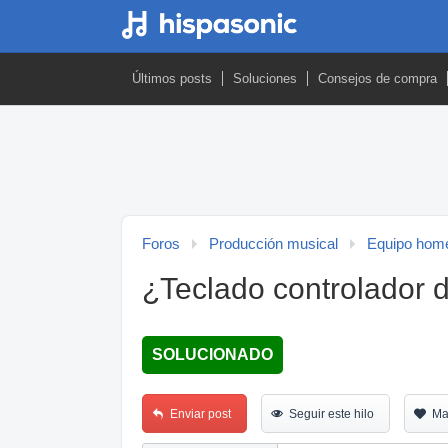
Últimos posts
Soluciones
Consejos de compra
Foros
Producción musical
Equipo home
¿Teclado controlador d
SOLUCIONADO
Enviar post
Seguir este hilo
Ma