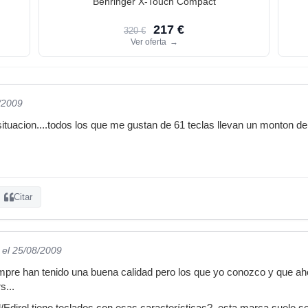
Behringer X-Touch Compact
217 €
320 €
Ver oferta
→
/2009
ituacion....todos los que me gustan de 61 teclas llevan un monton de
Citar
el 25/08/2009
empre han tenido una buena calidad pero los que yo conozco y que a
s...
Edirol tiene teclados con esas características?, esta marca suele ser