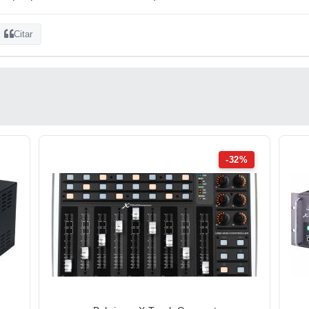
Citar
-32%