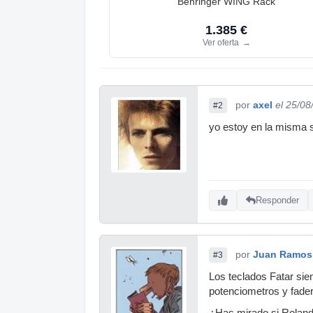
Behringer WING Rack
1.385 €
Ver oferta
→
por
axel
el 25/08
#2
yo estoy en la misma s
Responder
por
Juan Ramos
#3
Los teclados Fatar si
potenciometros y fader
¿Has mirado si Roland/