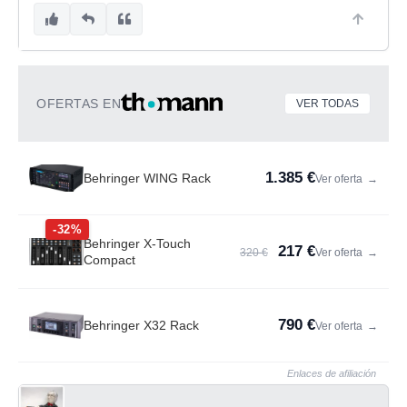
OFERTAS EN
VER TODAS
1.385 €
Behringer WING Rack
Ver oferta
→
-32%
Behringer X-Touch
217 €
320 €
Ver oferta
→
Compact
790 €
Behringer X32 Rack
Ver oferta
→
Enlaces de afiliación