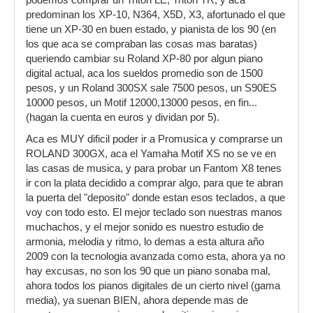
podemos comprar un Triton LE, Triton TR, y aca
predominan los XP-10, N364, X5D, X3, afortunado el que
tiene un XP-30 en buen estado, y pianista de los 90 (en
los que aca se compraban las cosas mas baratas)
queriendo cambiar su Roland XP-80 por algun piano
digital actual, aca los sueldos promedio son de 1500
pesos, y un Roland 300SX sale 7500 pesos, un S90ES
10000 pesos, un Motif 12000,13000 pesos, en fin...
(hagan la cuenta en euros y dividan por 5).
Aca es MUY dificil poder ir a Promusica y comprarse un
ROLAND 300GX, aca el Yamaha Motif XS no se ve en
las casas de musica, y para probar un Fantom X8 tenes
ir con la plata decidido a comprar algo, para que te abran
la puerta del "deposito" donde estan esos teclados, a que
voy con todo esto. El mejor teclado son nuestras manos
muchachos, y el mejor sonido es nuestro estudio de
armonia, melodia y ritmo, lo demas a esta altura año
2009 con la tecnologia avanzada como esta, ahora ya no
hay excusas, no son los 90 que un piano sonaba mal,
ahora todos los pianos digitales de un cierto nivel (gama
media), ya suenan BIEN, ahora depende mas de