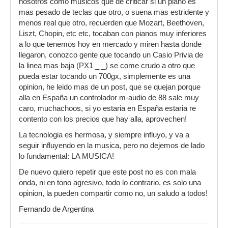
nosotros como musicos que de criticar si un piano es
mas pesado de teclas que otro, o suena mas estridente y
menos real que otro, recuerden que Mozart, Beethoven,
Liszt, Chopin, etc etc, tocaban con pianos muy inferiores
a lo que tenemos hoy en mercado y miren hasta donde
llegaron, conozco gente que tocando un Casio Privia de
la linea mas baja (PX1 _ _) se come crudo a otro que
pueda estar tocando un 700gx, simplemente es una
opinion, he leido mas de un post, que se quejan porque
alla en España un controlador m-audio de 88 sale muy
caro, muchachoos, si yo estaria en España estaria re
contento con los precios que hay alla, aprovechen!
La tecnologia es hermosa, y siempre influyo, y va a
seguir influyendo en la musica, pero no dejemos de lado
lo fundamental: LA MUSICA!
De nuevo quiero repetir que este post no es con mala
onda, ni en tono agresivo, todo lo contrario, es solo una
opinion, la pueden compartir como no, un saludo a todos!
Fernando de Argentina