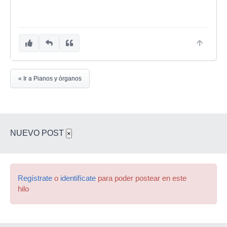
« Ir a Pianos y órganos
NUEVO POST
×
Regístrate
o
identifícate
para poder postear en este
hilo