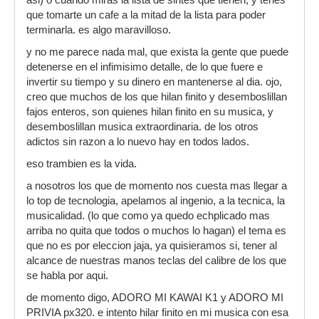
asi) o cuando miras la lista de sintes que tienen, y tenes
que tomarte un cafe a la mitad de la lista para poder
terminarla. es algo maravilloso.
y no me parece nada mal, que exista la gente que puede
detenerse en el infimisimo detalle, de lo que fuere e
invertir su tiempo y su dinero en mantenerse al dia. ojo,
creo que muchos de los que hilan finito y desemboslillan
fajos enteros, son quienes hilan finito en su musica, y
desemboslillan musica extraordinaria. de los otros
adictos sin razon a lo nuevo hay en todos lados.
eso trambien es la vida.
a nosotros los que de momento nos cuesta mas llegar a
lo top de tecnologia, apelamos al ingenio, a la tecnica, la
musicalidad. (lo que como ya quedo echplicado mas
arriba no quita que todos o muchos lo hagan) el tema es
que no es por eleccion jaja, ya quisieramos si, tener al
alcance de nuestras manos teclas del calibre de los que
se habla por aqui.
de momento digo, ADORO MI KAWAI K1 y ADORO MI
PRIVIA px320. e intento hilar finito en mi musica con esa