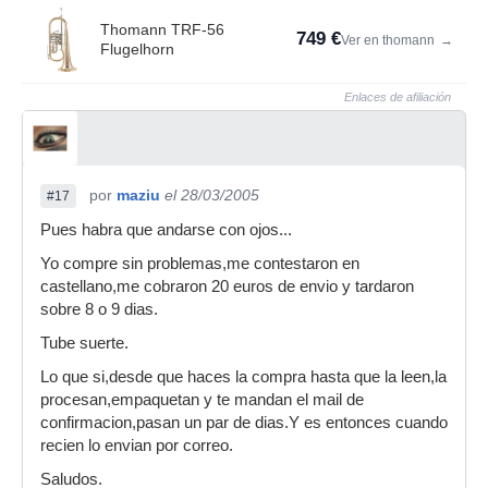
Thomann TRF-56
749 €
Ver en thomann
→
Flugelhorn
Enlaces de afiliación
por
maziu
el 28/03/2005
#17
Pues habra que andarse con ojos...
Yo compre sin problemas,me contestaron en
castellano,me cobraron 20 euros de envio y tardaron
sobre 8 o 9 dias.
Tube suerte.
Lo que si,desde que haces la compra hasta que la leen,la
procesan,empaquetan y te mandan el mail de
confirmacion,pasan un par de dias.Y es entonces cuando
recien lo envian por correo.
Saludos.