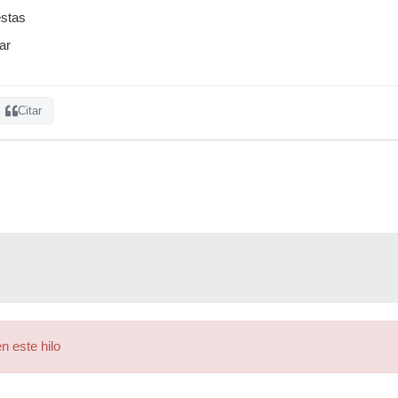
estas
ar
Citar
n este hilo