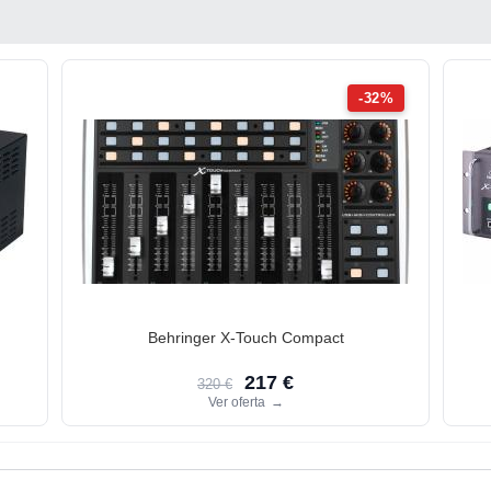
-32%
Behringer X-Touch Compact
217 €
320 €
Ver oferta
→