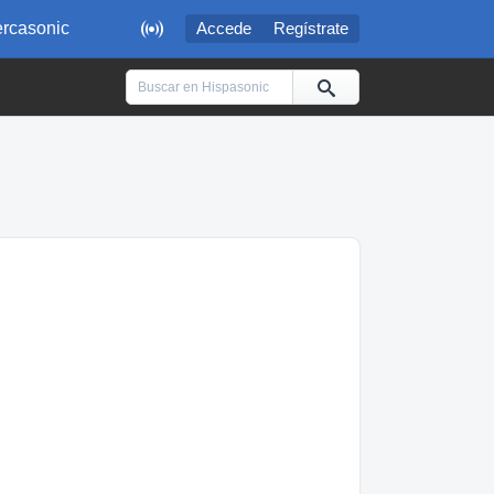

rcasonic
Accede
Regístrate