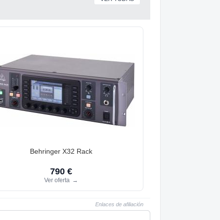
Behringer X32 Rack
790 €
Ver oferta
→
Enlaces de afiliación