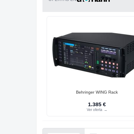
Behringer WING Rack
1.385 €
Ver oferta
→