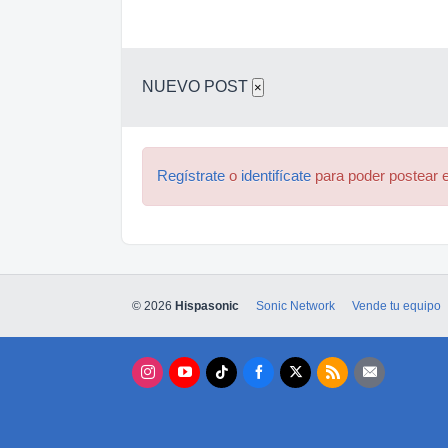
NUEVO POST
×
Regístrate
o
identifícate
para poder postear e
© 2026
Hispasonic
Sonic Network
Vende tu equipo