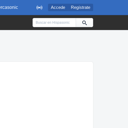

rcasonic
Accede
Regístrate