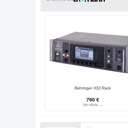
Behringer X32 Rack
790 €
Ver oferta
→