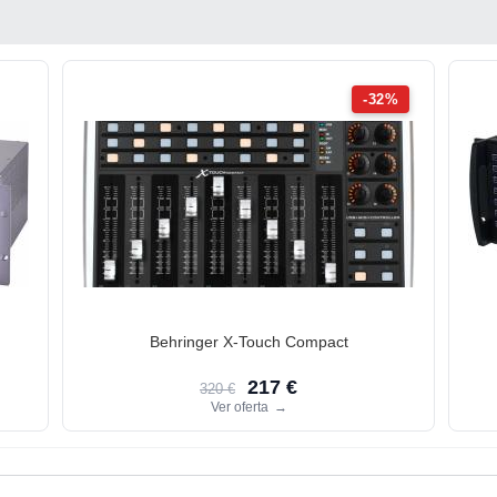
-32%
Behringer X-Touch Compact
217 €
320 €
Ver oferta
→