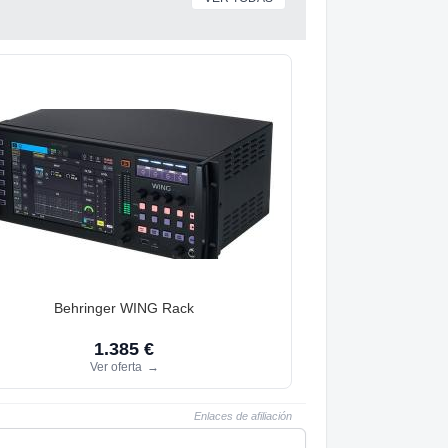
Behringer WING Rack
1.385 €
Ver oferta
→
Enlaces de afiliación