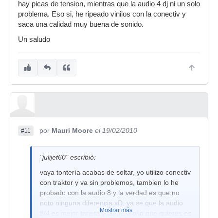
hay picas de tension, mientras que la audio 4 dj ni un solo
con traktor y va sin problemos, tambien lo he
problema. Eso si, he ripeado vinilos con la conectiv y
probado con la audio 8 y la verdad es que no
saca una calidad muy buena de sonido.
noto ninguna diferencia xD, ya se que la audio
8/4 es mejor tarjeta y tal pero o lo que quieres es
Un saludo
pinchar con 4 platos(audio
o es que tienes un
oido muy fino xD
por
Mauri Moore
el 19/02/2010
#11
"julijet60" escribió:
vaya tontería acabas de soltar, yo utilizo conectiv
con traktor y va sin problemos, tambien lo he
probado con la audio 8 y la verdad es que no
noto ninguna diferencia xD, ya se que la audio
Mostrar más
8/4 es mejor tarjeta y tal pero o lo que quieres es