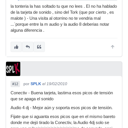
pinchar con 4 platos(audio
o es que tienes un
la tonteria la has soltado tu que no lees . El no ha hablado
oido muy fino xD
de la tarjeta de sonido , sino del Tork (que por cierto , es
malote ) - Una visita al otorrino no te vendria mal
...`porque entre la m audio y la audio 8 deberias notar
alguna diferencia .
por
SPLK
el 19/02/2010
#12
Conectiv - Buena tarjeta, lastima esos picos de tensión
que se apaga el sonido
Audio 4 dj - Mejor aún y soporta esos picos de tensión.
Fijate que si aguanta esos picos que en el mismo bareto
donde me dejó tirado la Conectiv, la Audio 4dj solo se