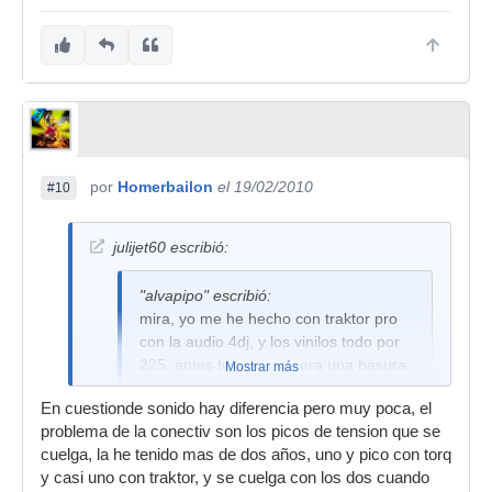
por
Homerbailon
el 19/02/2010
#10
julijet60 escribió:
"alvapipo" escribió:
mira, yo me he hecho con traktor pro
con la audio 4dj, y los vinilos todo por
225. antes tenia torq y era una basura
Mostrar más
pero no queria dejar los platos, y joder
En cuestionde sonido hay diferencia pero muy poca, el
va de lujo, stoy mu contento.
problema de la conectiv son los picos de tension que se
cuelga, la he tenido mas de dos años, uno y pico con torq
y casi uno con traktor, y se cuelga con los dos cuando
vaya tontería acabas de soltar, yo utilizo conectiv