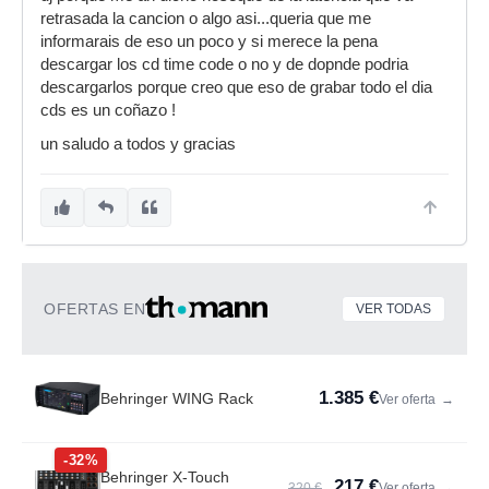
retrasada la cancion o algo asi...queria que me
informarais de eso un poco y si merece la pena
descargar los cd time code o no y de dopnde podria
descargarlos porque creo que eso de grabar todo el dia
cds es un coñazo !
un saludo a todos y gracias
OFERTAS EN
VER TODAS
1.385 €
Behringer WING Rack
Ver oferta
→
-32%
Behringer X-Touch
217 €
320 €
Ver oferta
→