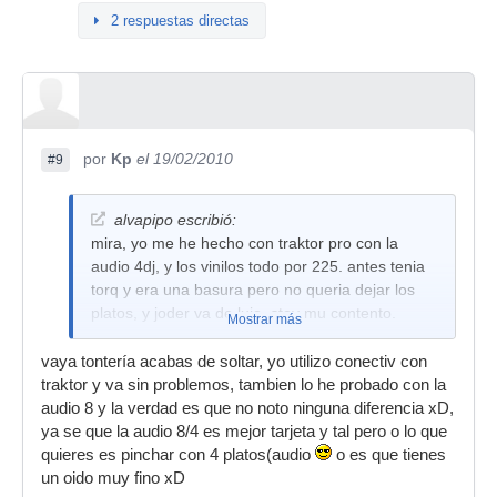
2 respuestas directas
por
Kp
el 19/02/2010
#9
alvapipo escribió:
mira, yo me he hecho con traktor pro con la
audio 4dj, y los vinilos todo por 225. antes tenia
torq y era una basura pero no queria dejar los
platos, y joder va de lujo, stoy mu contento.
Mostrar más
vaya tontería acabas de soltar, yo utilizo conectiv con
traktor y va sin problemos, tambien lo he probado con la
audio 8 y la verdad es que no noto ninguna diferencia xD,
ya se que la audio 8/4 es mejor tarjeta y tal pero o lo que
quieres es pinchar con 4 platos(audio
o es que tienes
un oido muy fino xD