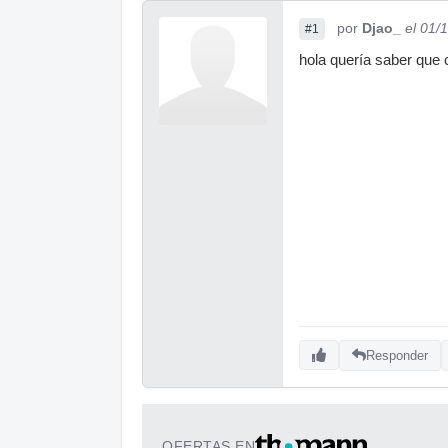
por
Djao_
el 01/
#1
hola quería saber que c
Responder
OFERTAS EN