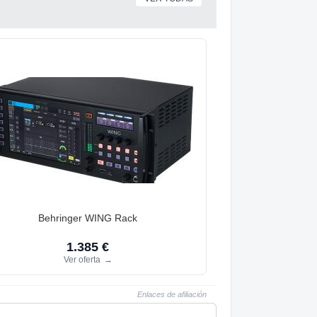
Behringer WING Rack
1.385 €
Ver oferta
→
Enlaces de afiliación