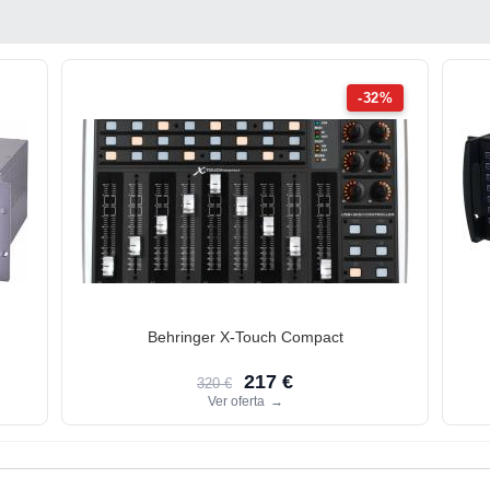
-32%
Behringer X-Touch Compact
217 €
320 €
Ver oferta
→