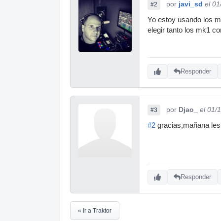
por
javi_sd
el 0
#2
Yo estoy usando los mk
elegir tanto los mk1 c
Responder
por
Djao_
el 01/
#3
#2
gracias,mañana les p
Responder
« Ir a Traktor