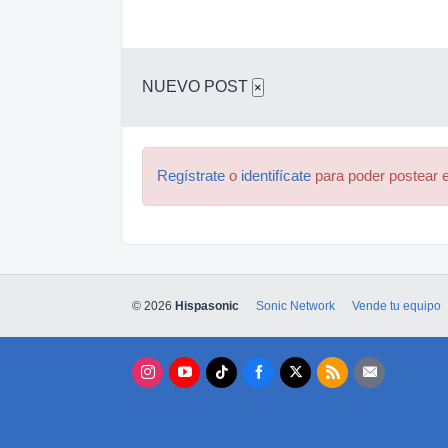
NUEVO POST
×
Regístrate
o
identifícate
para poder postear e
© 2026
Hispasonic
Sonic Network
Vende tu equipo