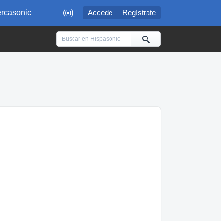

rcasonic
Accede
Regístrate