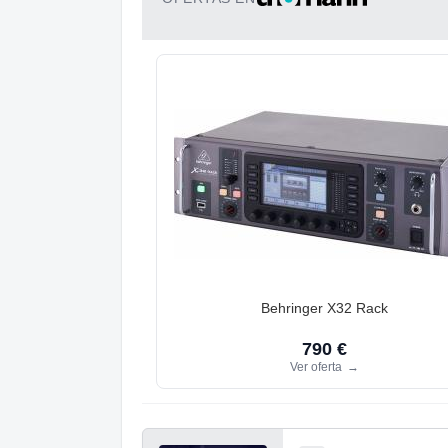
Behringer X32 Rack
790 €
Ver oferta
→