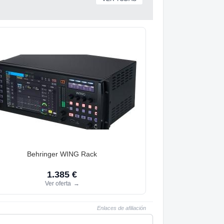
Behringer WING Rack
1.385 €
Ver oferta
→
Enlaces de afiliación