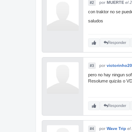
por
MUERTE
el 
#2
con traktor no se pued
saludos
Responder
por
victorinho20
#3
pero no hay ningun sof
Resolume quizás o V
Responder
por
Wave Trip
el
#4