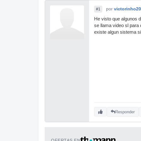
por
victorinho20
#1
He visto que algunos d
se llama video sl para 
existe algun sistema s
Responder
OFERTAS EN