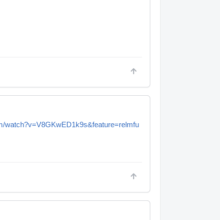
com/watch?v=V8GKwED1k9s&feature=relmfu