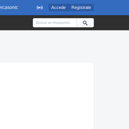

rcasonic
Accede
Regístrate