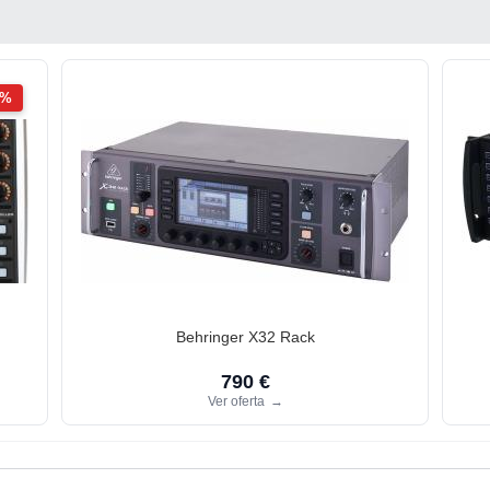
2%
Behringer X32 Rack
790 €
Ver oferta
→