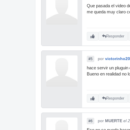
Que pasada el video d
me queda muy claro c
Responder
por
victorinho20
#5
hace servir un pluguin 
Bueno en realidad no 
Responder
por
MUERTE
el 
#6
Eso no se puede hacer 