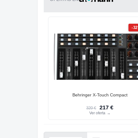
-3
Behringer X-Touch Compact
217 €
320 €
Ver oferta
→