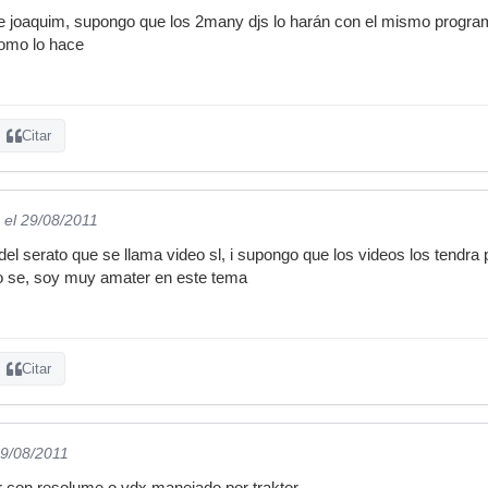
e joaquim, supongo que los 2many djs lo harán con el mismo program
omo lo hace
Citar
el 29/08/2011
del serato que se llama video sl, i supongo que los videos los tendra 
lo se, soy muy amater en este tema
Citar
29/08/2011
con resolume o vdx manejado por traktor....