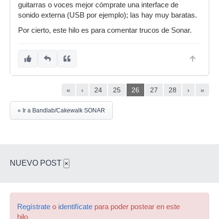
guitarras o voces mejor cómprate una interface de
sonido externa (USB por ejemplo); las hay muy baratas.
Por cierto, este hilo es para comentar trucos de Sonar.
«
‹
24
25
26
27
28
›
»
« Ir a Bandlab/Cakewalk SONAR
NUEVO POST
×
Regístrate
o
identifícate
para poder postear en este
hilo