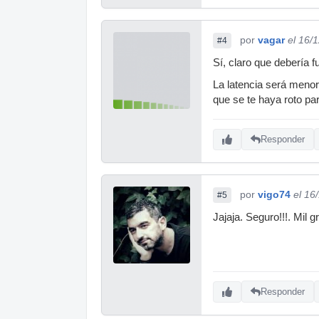
por
vagar
el 16/
#4
Sí, claro que debería 
La latencia será menor
que se te haya roto pa
Responder
por
vigo74
el 16
#5
Jajaja. Seguro!!!. Mil g
Responder