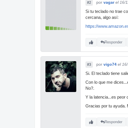
por
vagar
el 16/
#2
Si tu teclado no trae
cercana, algo así:
https://www.amazon.e
Responder
por
vigo74
el 16
#3
Si. El teclado tiene sal
Con lo que me dices...c
No?.
Y la latencia...es peor 
Gracias por tu ayuda. 
Responder