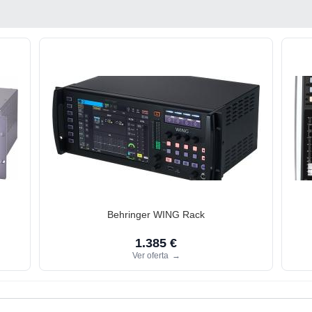
Behringer WING Rack
1.385 €
Ver oferta
→