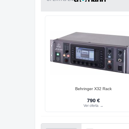
Behringer X32 Rack
790 €
Ver oferta
→