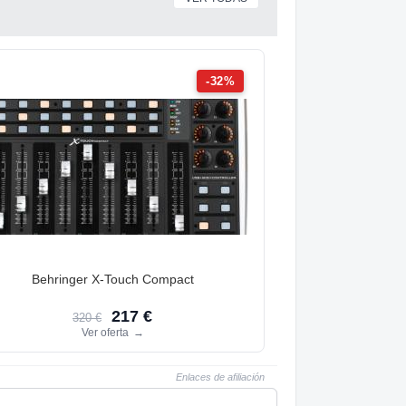
-32%
Behringer X-Touch Compact
217 €
320 €
Ver oferta
→
Enlaces de afiliación