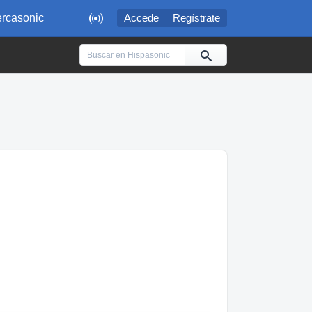

rcasonic
Accede
Regístrate