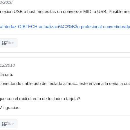
12/2018
 conexión USB a host, necesitas un conversor MIDI a USB. Posibleme
s/Interfaz-OIBTECH-actualizaci%C3%B3n-profesional-convertidor
Citar
/12/2018
ida usb.
onectando cable usb del teclado al mac...este enviaria la señal a cubas
que con el midi directo de teclado a tarjeta?
Mil gracias
Citar