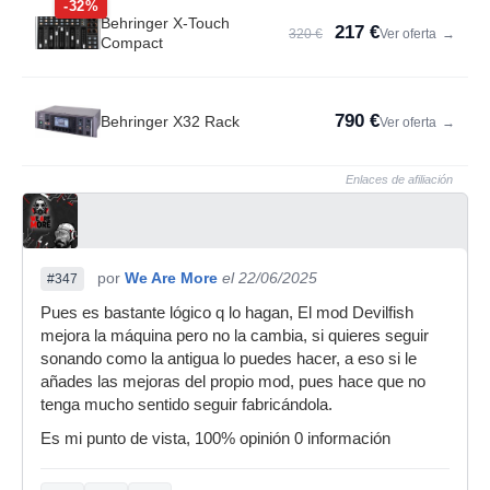
-32%
Behringer X-Touch
217 €
320 €
Ver oferta
→
Compact
790 €
Behringer X32 Rack
Ver oferta
→
Enlaces de afiliación
por
We Are More
el 22/06/2025
#347
Pues es bastante lógico q lo hagan, El mod Devilfish
mejora la máquina pero no la cambia, si quieres seguir
sonando como la antigua lo puedes hacer, a eso si le
añades las mejoras del propio mod, pues hace que no
tenga mucho sentido seguir fabricándola.
Es mi punto de vista, 100% opinión 0 información