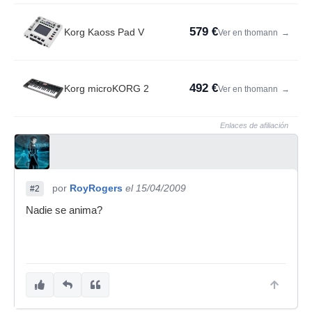
579 €
Korg Kaoss Pad V
Ver en thomann
→
492 €
Korg microKORG 2
Ver en thomann
→
Enlaces de afiliación
por
RoyRogers
el 15/04/2009
#2
Nadie se anima?