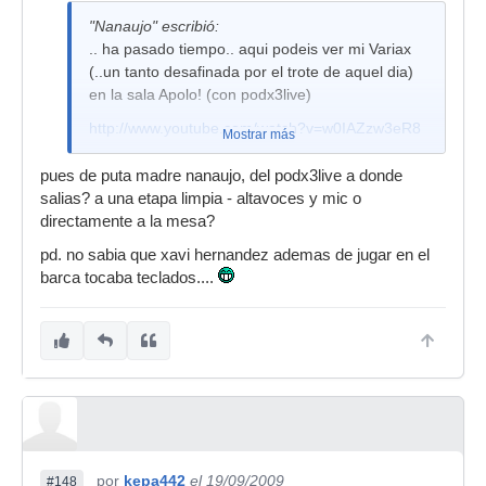
"Nanaujo" escribió:
.. ha pasado tiempo.. aqui podeis ver mi Variax
(..un tanto desafinada por el trote de aquel dia)
en la sala Apolo! (con podx3live)
http://www.youtube.com/watch?v=w0IAZzw3eR8
Mostrar más
pues de puta madre nanaujo, del podx3live a donde
salias? a una etapa limpia - altavoces y mic o
directamente a la mesa?
pd. no sabia que xavi hernandez ademas de jugar en el
barca tocaba teclados....
por
kepa442
el 19/09/2009
#148