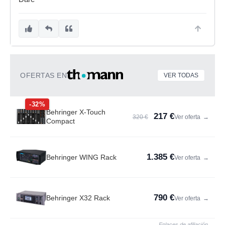
OFERTAS EN
VER TODAS
-32%
Behringer X-Touch
217 €
320 €
Ver oferta
→
Compact
1.385 €
Behringer WING Rack
Ver oferta
→
790 €
Behringer X32 Rack
Ver oferta
→
Enlaces de afiliación