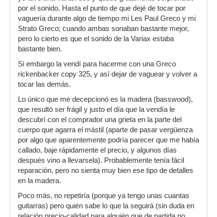
por el sonido. Hasta el punto de que dejé de tocar por
vaguería durante algo de tiempo mi Les Paul Greco y mi
Strato Greco; cuando ambas sonaban bastante mejor,
pero lo cierto es que el sonido de la Variax estaba
bastante bien.
Si embargo la vendí para hacerme con una Greco
rickenbacker copy 325, y así dejar de vaguear y volver a
tocar las demás.
Lo único que me decepcionó es la madera (basswood),
que resultó ser frágil y justo el día que la vendía le
descubrí con el comprador una grieta en la parte del
cuerpo que agarra el mástil (aparte de pasar vergüenza
por algo que aparentemente podría parecer que me había
callado, baje rápidamente el precio, y algunos días
después vino a llevarsela). Probablemente tenía fácil
reparación, pero no sienta muy bien ese tipo de detalles
en la madera.
Poco más, no repetiría (porque ya tengo unas cuantas
guitarras) pero quién sabe lo que la seguirá (sin duda en
relación precio-calidad para alguién que de partida no