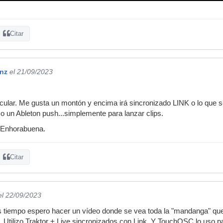
Citar
nz
el 21/09/2023
ular. Me gusta un montón y encima irá sincronizado LINK o lo que se
 un Ableton push...simplemente para lanzar clips.
. Enhorabuena.
Citar
el 22/09/2023
iempo espero hacer un vídeo donde se vea toda la "mandanga" que t
. Utilizo Traktor + Live sincronizados con Link. Y TouchOSC lo uso