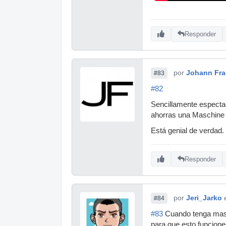
Responder
por
Johann Fra
#83
#82
Sencillamente espectac
ahorras una Maschine o
Está genial de verdad
Responder
por
Jeri_Jarko
#84
#83
Cuando tenga mas t
para que esto funcione