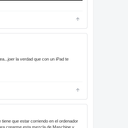
a...joer la verdad que con un iPad te
iene que estar corriendo en el ordenador
 para crearme esta mezcla de Maschine y