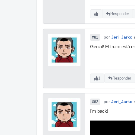
Responder
por
Jeri_Jarko
#81
Genial! El truco está 
1
Responder
por
Jeri_Jarko
#82
I'm back!