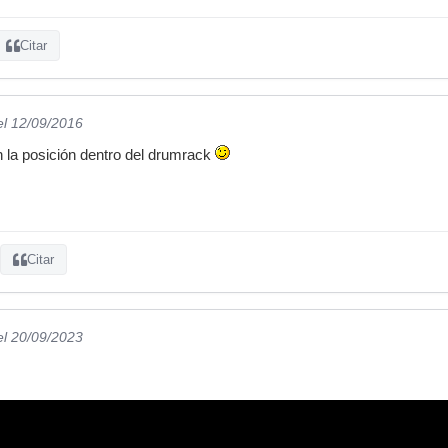
Citar
el 12/09/2016
en la posición dentro del drumrack
Citar
el 20/09/2023