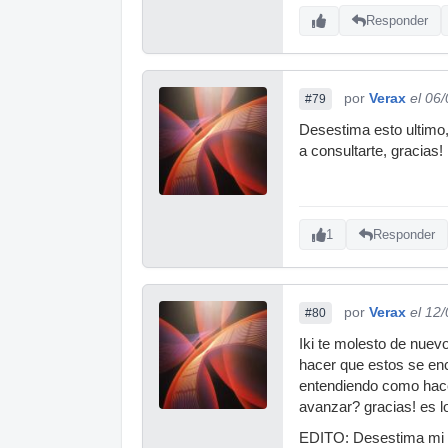
Responder
por
Verax
el 06
#79
Desestima esto ultimo
a consultarte, gracias!
1
Responder
por
Verax
el 12
#80
Iki te molesto de nuevo
hacer que estos se enc
entendiendo como hacer
avanzar? gracias! es l
EDITO: Desestima mi c