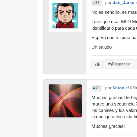
por
Jeri_Jarko
#77
No es sencillo, es ma
Tuve que usar MIDI Mon
identificarlo para cada
Espero que te sirva pa
Un saludo
Responder
por
Verax
el 06
#78
Muchas gracias! te hag
marco una secuencia X
los canales y los valo
la configuracion esta 
Muchas gracias!