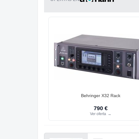
Behringer X32 Rack
790 €
Ver oferta
→