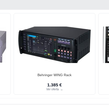
Behringer WING Rack
1.385 €
Ver oferta
→