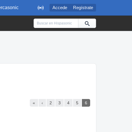

rcasonic
Accede
Regístrate
«
‹
2
3
4
5
6