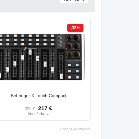
-32%
Behringer X-Touch Compact
217 €
320 €
Ver oferta
→
Enlaces de afiliación