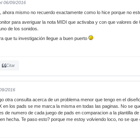
el 06/09/2016
s, ahora mismo no recuerdo exactamente como lo hice porque no esto
itor para averiguar la nota MIDI que activaba y con que valores de 0 
 uno de los sonidos.
ra que tu investigación llegue a buen puerto
Citar
/09/2016
o otra consulta acerca de un problema menor que tengo en el diseño d
 en los pads se me marca la misma en todas las paginas. No se que 
res de numero de cada juego de pads en comparacion a la plantilla d
bien hecha. Te paso esto? porque me estoy volviendo loco, no se que 