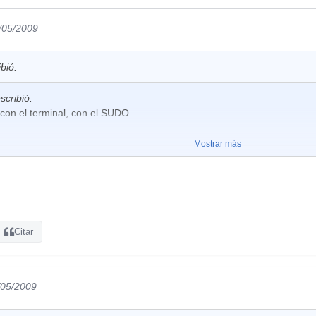
8/05/2009
bió:
scribió:
con el terminal, con el SUDO
Mostrar más
ar, eso es rollo de mala transpiración...
lo se es muy malo el chiste.
Citar
/05/2009