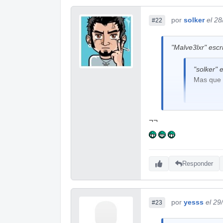
por
solker
el 2
#22
"Malve3lxr" escri
"solker" e
Mas que 
Pues háztelo mir
¬¬
Jajajaja, lo se, 
Responder
por
yesss
el 29
#23