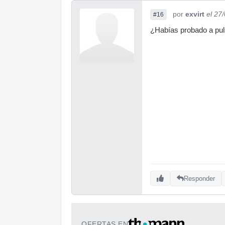
por
exvirt
el 27
#16
¿Habías probado a puls
Responder
OFERTAS EN