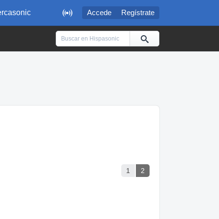

rcasonic
Accede
Regístrate
1
2