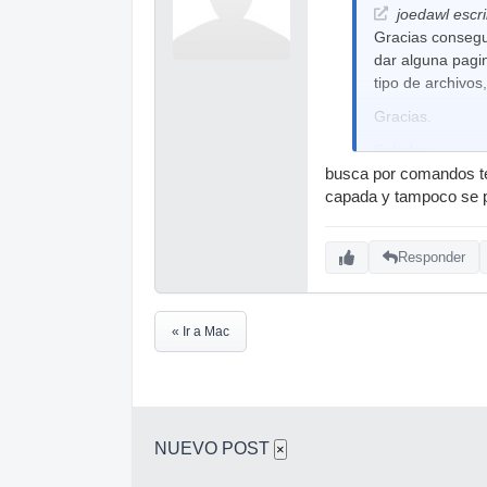
joedawl escri
Gracias consegui
dar alguna pagin
tipo de archivos
Gracias.
Saludos
busca por comandos te
capada y tampoco se p
Responder
« Ir a Mac
NUEVO POST
×