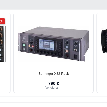
2%
Behringer X32 Rack
790 €
Ver oferta
→