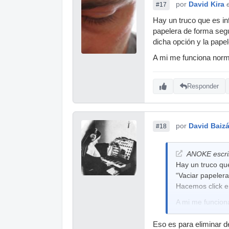
por
David Kira
#17
Hay un truco que es in
papelera de forma segur
dicha opción y la pape
A mi me funciona nor
Responder
por
David Baiz
#18
ANOKE escri
Hay un truco que
“Vaciar papelera
Hacemos click en
A mi me funcion
Eso es para eliminar d