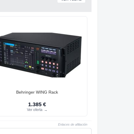
Behringer WING Rack
1.385 €
Ver oferta
→
Enlaces de afiliación