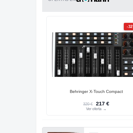
-3
Behringer X-Touch Compact
217 €
320 €
Ver oferta
→