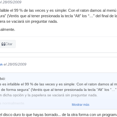
el 28/05/2009
falible el 99 % de las veces y es simple: Con el raton damos al menú
a” (Veréis que al tener presionada la tecla “Alt” los “…” del final d
lera se vaciará sin preguntar nada.
malmente.
Citar
án
el 28/05/2009
bió:
 es infalible el 99 % de las veces y es simple: Con el raton damos al
 de forma segura” (Veréis que al tener presionada la tecla “Alt” los “…”
 dicha opción y la papelera se vaciará sin preguntar nada.
a normalmente.
Mostrar más
el disco duro lo que hayas borrado... de la otra forma con un progr