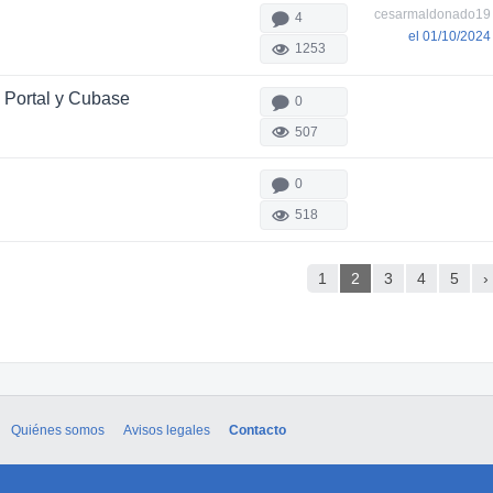
cesarmaldonado19
4
el 01/10/2024
1253
Portal y Cubase
0
507
0
518
1
2
3
4
5
›
Quiénes somos
Avisos legales
Contacto