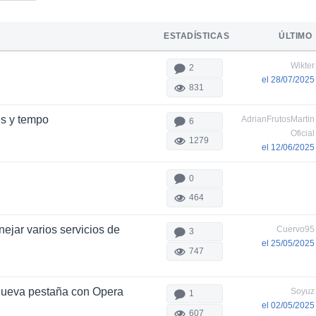
ESTADÍSTICAS
ÚLTIMO
Wikter
2
el 28/07/2025
831
s y tempo
AdrianFrutosMartin
6
Oficial
1279
el 12/06/2025
0
464
ejar varios servicios de
Cuervo95
3
el 25/05/2025
747
 nueva pestaña con Opera
Soyuz
1
el 02/05/2025
607