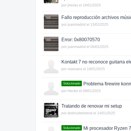
por
jmolas
el 24/01/2025
Fallo reproducción archivos músic
por
juanmadrid
el 15/02/2025
Error: 0x80070570
por
juanmadrid
el 06/02/2025
Kontakt 7 no reconoce guitarra el
por
rasevans
el 19/01/2025
Problema firewire konn
Solucionado
por
Hector
el 09/01/2025
Tratando de renovar mi setup
por
deliriustremend
el 14/01/2025
Mi procesador Ryzen 7
Solucionado