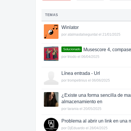
TEMAS
Winlator
por
atalmastalseguntal
el 21/01/2025
Musescore 4, compase
Solucionado
por
triodo
el 06/04/2025
Línea entrada - Url
por
trompetinius
el 06/06/2025
¿Existe una forma sencilla de man
almacenamiento en
por
tarania
el 20/05/2025
Problema al abrir un link en una
por
DjEduardo
el 28/04/2025