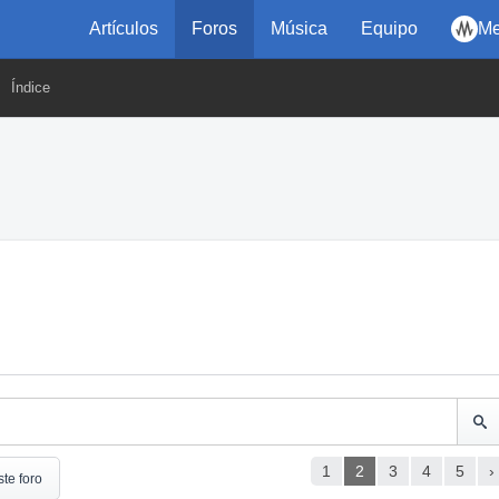
Artículos
Foros
Música
Equipo
Me
Índice
1
2
3
4
5
›
ste foro