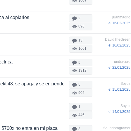
1607
a al copiarlos
juanmadrid
2
el 16/02/2025
896
DavidTheGreen
13
el 10/02/2025
1601
ectrica
undercore
5
el 22/01/2025
1312
ekt 48: se apaga y se enciende
Soyuz
5
el 15/01/2025
902
Soyuz
1
el 14/01/2025
446
 5700x no entra en mi placa
Soundprogramer
3