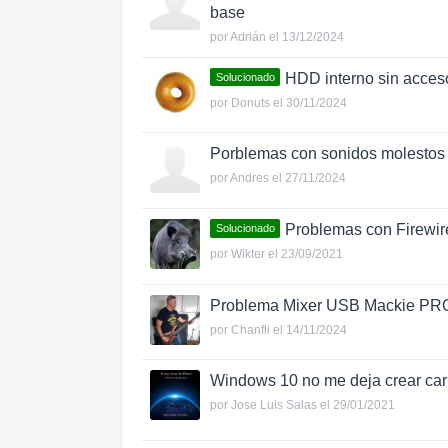
base
por
Adrián
el 13/12/2024
HDD interno sin acces
Solucionado
por
Donuts
el 30/11/2024
Porblemas con sonidos molestos
por
Andres
el 27/11/2024
Problemas con Firewire
Solucionado
por
Wikter
el 23/09/2021
Problema Mixer USB Mackie P
por
Chanfli
el 14/11/2024
Windows 10 no me deja crear car
por
Jose Luis Salas
el 29/01/2021