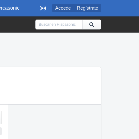

rcasonic
Accede
Regístrate