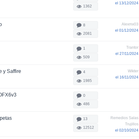
el 13/12/2024
1362
o
Alexmx03
8
el 01/12/2024
2081
Trantor
1
el 27/11/2024
509
 y Saffire
Wikter
4
el 16/11/2024
1985
ROFX6v3
0
486
petas
Remedios Salas
13
Trujillos
12512
el 02/10/2024