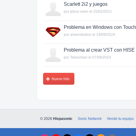
Scarlett 2i2 y juegos
por
jebus soen
el 25/02/2021
Problema en Windows con Touch 
por
amenstudios
el 19/09/2024
Problema al crear VST con HISE
por
Teknoman
el 07/08/2024
Nuevo hilo
© 2026
Hispasonic
Sonic Network
Vende tu equipo