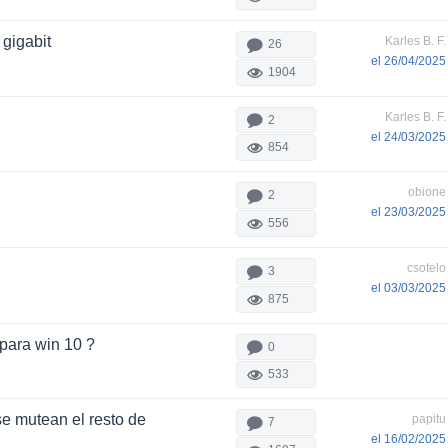
 gigabit
Karles B. F.
26
el 26/04/2025
1904
Karles B. F.
2
el 24/03/2025
854
obione
2
el 23/03/2025
556
csotelo
3
el 03/03/2025
875
 para win 10 ?
0
533
e mutean el resto de
papitu
7
el 16/02/2025