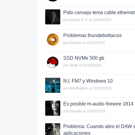
Pido consejo tema cable ethernet
por
Karles B. F.
el 18/04/2025
Problemas thundeboltaicos
por
Donuts
el 28/12/2024
SSD NVMe 500 gb
por
40db
el 22/03/2025
N.I. FM7 y Windows 10
por
RoyRogers
el 02/03/2025
Es posible m-audio firewire 1814
por
maudio
el 02/03/2025
Problema: Cuando abro el DAW s
aplicaciones