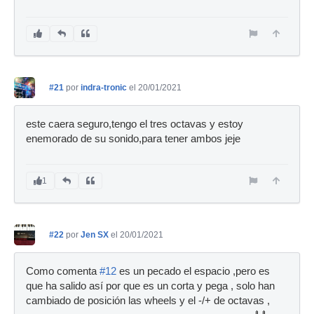
#21
por
indra-tronic
el 20/01/2021
este caera seguro,tengo el tres octavas y estoy
enemorado de su sonido,para tener ambos jeje
1
#22
por
Jen SX
el 20/01/2021
Como comenta
#12
es un pecado el espacio ,pero es
que ha salido así por que es un corta y pega , solo han
cambiado de posición las wheels y el -/+ de octavas ,