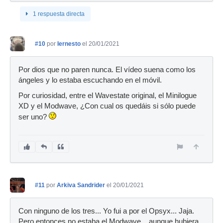
1 respuesta directa
#10
por
Iernesto
el 20/01/2021
Por dios que no paren nunca. El vídeo suena como los
ángeles y lo estaba escuchando en el móvil.
Por curiosidad, entre el Wavestate original, el Minilogue
XD y el Modwave, ¿Con cual os quedáis si sólo puede
ser uno?
#11
por
Arkiva Sandrider
el 20/01/2021
Con ninguno de los tres... Yo fui a por el Opsyx... Jaja.
Pero entonces no estaba el Modwave... aunque hubiera