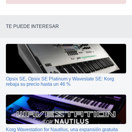
TE PUEDE INTERESAR
Opsix SE, Opsix SE Platinum y Wavestate SE: Korg
rebaja su precio hasta un 46 %
Korg Wavestation for Nautilus, una expansión gratuita