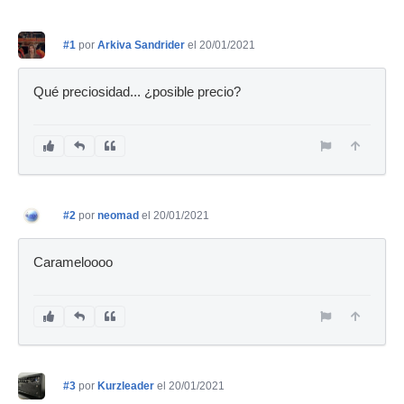
#1
por
Arkiva Sandrider
el 20/01/2021
Qué preciosidad... ¿posible precio?
#2
por
neomad
el 20/01/2021
Carameloooo
#3
por
Kurzleader
el 20/01/2021