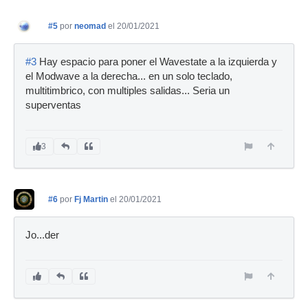
#5
por
neomad
el 20/01/2021
#3
Hay espacio para poner el Wavestate a la izquierda y
el Modwave a la derecha... en un solo teclado,
multitimbrico, con multiples salidas... Seria un
superventas
3
#6
por
Fj Martin
el 20/01/2021
Jo...der