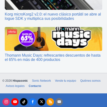
Korg microKorg2 v2.0: el nuevo clásico portátil se abre al
logue SDK y multiplica sus posibilidades
oferta
Thomann Music Days: refrescantes descuentos de hasta
el 65% en más de 400 productos
© 2026
Hispasonic
Sonic Network
Vende tu equipo
Quiénes somos
Avisos legales
Contacto