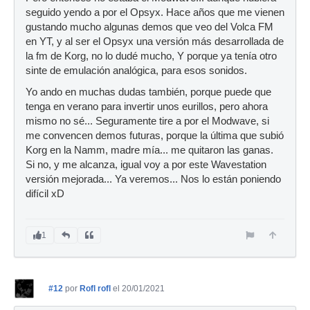
seguido yendo a por el Opsyx. Hace años que me vienen
gustando mucho algunas demos que veo del Volca FM
en YT, y al ser el Opsyx una versión más desarrollada de
la fm de Korg, no lo dudé mucho, Y porque ya tenía otro
sinte de emulación analógica, para esos sonidos.
Yo ando en muchas dudas también, porque puede que
tenga en verano para invertir unos eurillos, pero ahora
mismo no sé... Seguramente tire a por el Modwave, si
me convencen demos futuras, porque la última que subió
Korg en la Namm, madre mía... me quitaron las ganas.
Si no, y me alcanza, igual voy a por este Wavestation
versión mejorada... Ya veremos... Nos lo están poniendo
difícil xD
1
#12
por
Rofl rofl
el 20/01/2021