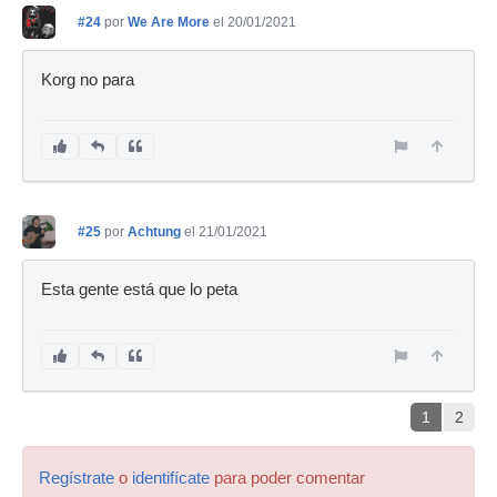
#24
por
We Are More
el 20/01/2021
Korg no para
#25
por
Achtung
el 21/01/2021
Esta gente está que lo peta
1
2
Regístrate
o
identifícate
para poder comentar