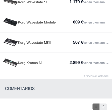
1.179 €
Korg Wavestate SE
Ver en thomann
→
609 €
Korg Wavestate Module
Ver en thomann
→
567 €
Korg Wavestate MKII
Ver en thomann
→
2.899 €
Korg Kronos 61
Ver en thomann
→
Enlaces de afiliación
COMENTARIOS
1
2