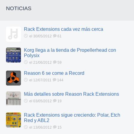
NOTICIAS
Rack Extensions cada vez más cerca
el 30/05/2012
61
Korg llega a la tienda de Propellerhead con
Polysix
el 21/06/2012
59
Reason 6 se come a Record
el 12/07/2011
144
Más detalles sobre Reason Rack Extensions
el 03/05/2012
19
Rack Extensions sigue creciendo: Polar, Etch
Red y ABL2
el 13/06/2012
15