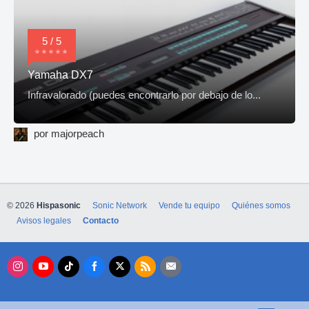
5 / 5
Yamaha DX7
Infravalorado (puedes encontrarlo por debajo de lo...
por majorpeach
© 2026
Hispasonic
Sonic Network
Vende tu equipo
Quiénes somos
Avisos legales
Contacto