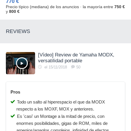
770 €
Precio típico (mediana) de los anuncios · la mayoría entre
750 €
y
800 €
REVIEWS
[Vídeo] Review de Yamaha MODX,
versatilidad portable
el 15/11/2018
50
Pros
Todo un salto al hiperespacio el que da MODX
respecto a los MOXF, MOX y anteriores.
Es 'casi' un Montage a la mitad de precio, con
enormes posibilidades, gigas de ROM, miles de
arpegios/arreglos complejos, infinidad de efectos,