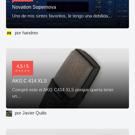
Novation Supernova
Uno de mis sintes favoritos, le tengo una debilida...
por handrex
4,5 / 5
AKG C 414 XLS
Compré este el AKG C414 XLS porque quería tener
un...
por Javier Quilis